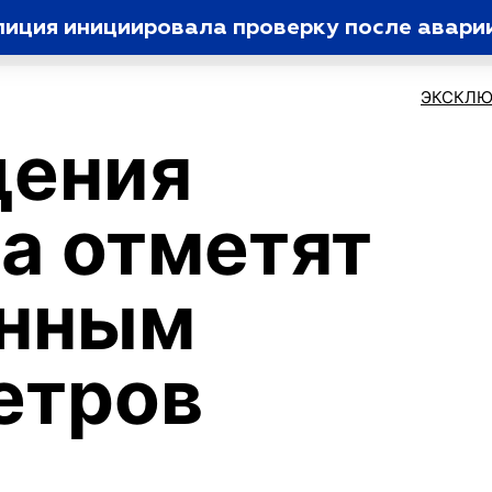
лиция инициировала проверку после авари
ЭКСКЛЮ
дения
а отметят
анным
етров