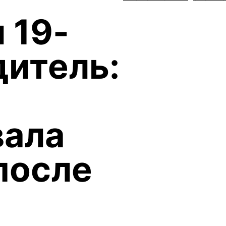
 19-
дитель:
вала
после