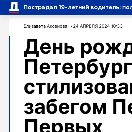
Пострадал 19-летний водитель: по
Елизавета Аксенова
24 АПРЕЛЯ 2024 10:33
День рож
Петербург
стилизов
забегом П
Первых