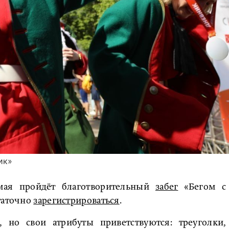
ик»
ая пройдёт благотворительный
забег
«Бегом с
таточно
зарегистрироваться
.
но свои атрибуты приветствуются: треуголки,