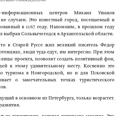
78%2Falbum-170040429_00%2Frev
ко-информационных центров Михаил Ушаков
 не случаен. Это известный город, посещаемый и
ованный в 1167 году. Напомним, в прошлом году
л выбран Сольвычегодск в Архангельской области.
что в Старой Руссе жил великий писатель Федор
тенциал, люди туда едут, им интересно. При этом
олицы проекта, позволят создать позитивный фон,
ей к этому удивительному месту. Косвенно это
ко туризма в Новгородской, но и для Псковской
нает о замечательных точках туристического
ов.
дущий в основном из Петербурга, только возрастет.
развития.