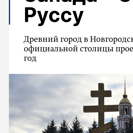
Руссу
Древний город в Новгородс
официальной столицы проек
год