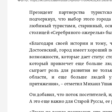
https://vk.com/53admrussa?z=photo-170040429_4572609
Президент партнерства туристс
подчеркнул, что выбор этого города
любимый туристами, старинный, осн
столицей «Серебряного ожерелья» бы
«Благодаря своей истории и тому, 
Достоевский, город имеет хороший по
возможности, которые дает статус ст
который привлечет еще больше люд
сыграет роль для развития не толь
области, и еще больше людей уз
притяжения», – отметил Михаил Ушак
Он добавил, что поток посетителей, и
А это еще важно для Старой Руссы, ее 