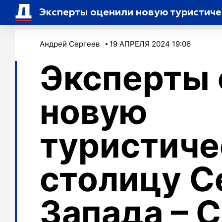
Эксперты оценили новую туристич
Андрей Сергеев
19 АПРЕЛЯ 2024 19:06
Эксперты 
новую
туристич
столицу С
Запада – 