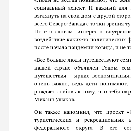
«Люди не всегда понимают, что живу
социальный аспект. И важный для 
взглянуть на свой дом с другой стор
всего Северо-Запада с точки зрения т
По его словам, интерес к внутренн
воздействие каких-то политических 
после начала пандемии ковида, и не то
«Все больше люди путешествуют семья
нашей стране объявлен Годом семь
путешествия – яркие воспоминания,
очень важно, ведь дети понимают, н
рождает любовь к тому, что тебя окр
Михаил Ушаков.
Он также напомнил, что проект «С
туристических и рекреационных в
федерального округа. В его сост