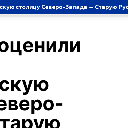
ескую столицу Северо-Запада – Старую Ру
оценили
ескую
еверо-
Старую