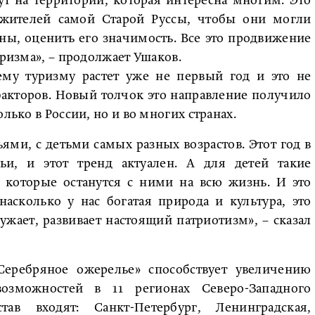
т на территории, которая интересна многим. Это
жителей самой Старой Руссы, чтобы они могли
оны, оценить его значимость. Все это продвижение
уризма», – продолжает Ушаков.
ему туризму растет уже не первый год и это не
факторов. Новый толчок это направление получило
лько в России, но и во многих странах.
ми, с детьми самых разных возрастов. Этот год в
и, и этот тренд актуален. А для детей такие
 которые останутся с ними на всю жизнь. И это
асколько у нас богатая природа и культура, это
ужает, развивает настоящий патриотизм», – сказал
еребряное ожерелье» способствует увеличению
озможностей в 11 регионах Северо-Западного
ав входят: Санкт-Петербург, Ленинградская,