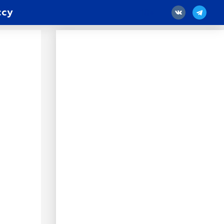
ссу
18