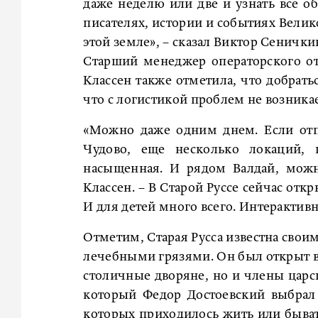
даже неделю или две и узнать все об
писателях, истории и событиях Вели
этой земле», – сказал Виктор Сенички
Старший менеджер операторского от
Классен также отметила, что добрать
что с логистикой проблем не возникае
«Можно даже одним днем. Если отп
Чудово, еще несколько локаций,
насыщенная. И рядом Валдай, можн
Классен. – В Старой Руссе сейчас от
И для детей много всего. Интерактивн
Отметим, Старая Русса известна сво
лечебными грязями. Он был открыт в 
столичные дворяне, но и члены царск
который Федор Достоевский выбрал 
которых приходилось жить или бывать