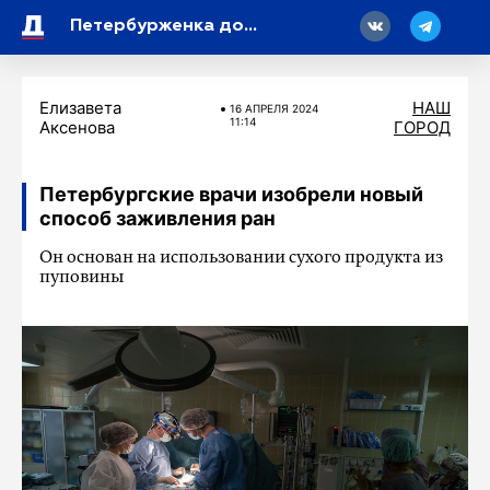
18
Петербурженка добилась запрета соседям шуметь по ночам и выходным
Елизавета
НАШ
16 АПРЕЛЯ 2024
11:14
Аксенова
ГОРОД
Петербургские врачи изобрели новый
способ заживления ран
Он основан на использовании сухого продукта из
пуповины