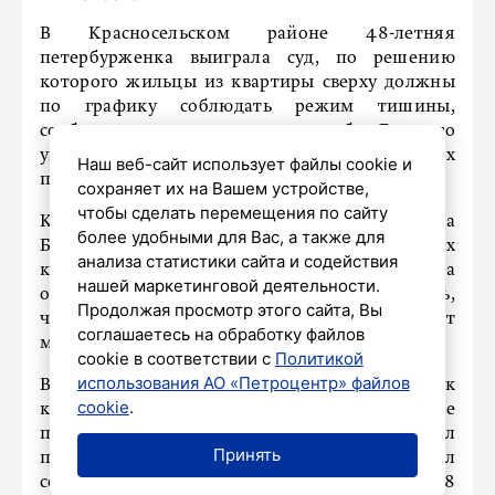
В Красносельском районе 48-летняя
петербурженка выиграла суд, по решению
которого жильцы из квартиры сверху должны
по графику соблюдать режим тишины,
сообщили сегодня в пресс-службе Главного
управления Федеральной службы судебных
Наш веб-сайт использует файлы cookie и
приставов России по Петербургу.
сохраняет их на Вашем устройстве,
чтобы сделать перемещения по сайту
Как стало известно, владелица квартиры на
более удобными для Вас, а также для
Балтийском бульваре устала от ежедневных
анализа статистики сайта и содействия
концертов и застолий своих соседей и решила
нашей маркетинговой деятельности.
обратиться в суд. На заседании она жаловалась,
Продолжая просмотр этого сайта, Вы
что в квартире сверху постоянно громко играет
соглашаетесь на обработку файлов
музыка и отмечают праздники.
cookie в соответствии с
Политикой
использования АО «Петроцентр» файлов
В свою очередь, 42-летний собственник
cookie
.
квартиры рассказал, что сдаёт жилье
приличным квартирантам, но пообещал
Принять
переговорить с ними. Суд всё равно запретил
собственнику шуметь в своём жилье с 22 до 8