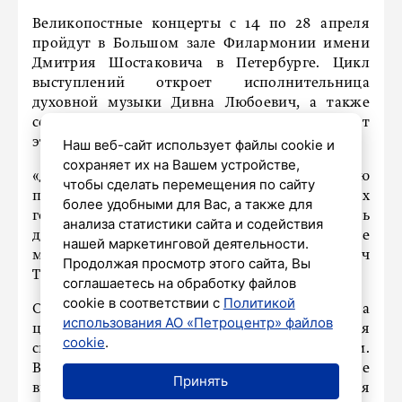
Великопостные концерты с 14 по 28 апреля
пройдут в Большом зале Филармонии имени
Дмитрия Шостаковича в Петербурге. Цикл
выступлений откроет исполнительница
духовной музыки Дивна Любоевич, а также
сербский хор «Мелоди». Любоевич возглавляет
этот коллектив.
Наш веб-сайт использует файлы cookie и
сохраняет их на Вашем устройстве,
«Для Петербурга я подготовила особую
чтобы сделать перемещения по сайту
программу, отличную от выступлений в других
более удобными для Вас, а также для
городах. На каждом концерте я стремлюсь
анализа статистики сайта и содействия
добавить что-то новое, но сохраняю основные
нашей маркетинговой деятельности.
мотивы, доступные всем», – цитирует Любоевич
Продолжая просмотр этого сайта, Вы
ТАСС.
соглашаетесь на обработку файлов
cookie в соответствии с
Политикой
Она отметила, что хор поет на
использования АО «Петроцентр» файлов
церковнославянском языке, который является
cookie
.
связующим звеном между сербским и русским.
В программу включены старинные
Принять
византийские песнопения, произведения