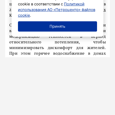
cookie в соответствии с
Политикой
центральное отопление пришлось ограничить в
использования АО «Петроцентр» файлов
256 зданиях Невского района и на 282
объектах
cookie
.
Красногвардейского района.
Однако, по согласованию с районными
Принять
властями, было принято решение провести
модернизацию теплосетей в период
относительного потепления, чтобы
минимизировать дискомфорт для жителей.
При этом горячее водоснабжение в домах
сохраняется в полном объеме. Представители
«ТЭКа» подчеркивают, что эти плановые
работы направлены на повышение надежности
теплоснабжения около 270 тысяч потребителей
в двух районах Санкт-Петербурга.
Своевременная профилактика и ремонт
магистральных трубопроводов позволят
избежать серьезных аварий в дальнейшем.