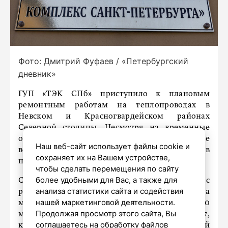
Фото: Дмитрий Фуфаев / «Петербургский
дневник»
ГУП «ТЭК СПб» приступило к плановым
ремонтным работам на теплопроводах в
Невском и Красногвардейском районах
Северной столицы. Несмотря на временные
ограничения подачи отопления, горячее
Наш веб-сайт использует файлы cookie и
водоснабжение потребителей сохраняется в
сохраняет их на Вашем устройстве,
полном объеме.
чтобы сделать перемещения по сайту
более удобными для Вас, а также для
Специалисты «ТЭКа» по согласованию с
анализа статистики сайта и содействия
районными администрациями ведут работы на
нашей маркетинговой деятельности.
магистральном трубопроводе диаметром 700
Продолжая просмотр этого сайта, Вы
мм по адресу: улица Латышских Стрелков, 7,
соглашаетесь на обработку файлов
корпус 1. В результате этих мероприятий