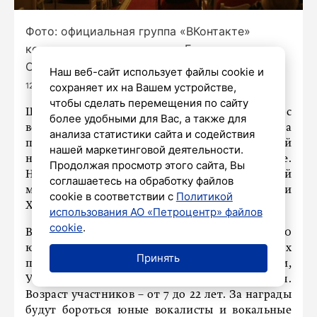
Фото: официальная группа «ВКонтакте»
конкурса юных вокалистов Елены
Образцовой/
https://vk.com/albums-123243857?z=photo-
Наш веб-сайт использует файлы cookie и
123243857_429620388%2Fphotos-123243857
сохраняет их на Вашем устройстве,
чтобы сделать перемещения по сайту
Шестой открытый Всероссийский конкурс
более удобными для Вас, а также для
вокального и инструментального искусства на
анализа статистики сайта и содействия
приз Культурного центра Елены Образцовой
нашей маркетинговой деятельности.
начался в родном городе певицы – Петербурге.
Продолжая просмотр этого сайта, Вы
На открытии участники почтили минутой
соглашаетесь на обработку файлов
молчания память жертв теракта в «Крокус Сити
cookie в соответствии с
Политикой
Холле», сообщили в пресс-службе центра.
использования АО «Петроцентр» файлов
cookie
.
В этом году в конкурсе примут участие 420
юных музыкантов более чем из 75 населенных
Принять
пунктов России, а также из Белоруссии,
Узбекистана, Азербайджана, Сербии и Китая.
Возраст участников – от 7 до 22 лет. За награды
будут бороться юные вокалисты и вокальные