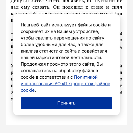
Депутат хотел что-то добавить, но Путилин не
дал ему сказать. Он подошел к стене и снял
картину. Быстро вытащил картину из рамы. Под
ней оказалась вторая! Зверевская! Все ахнули.
Наш веб-сайт использует файлы cookie и
сохраняет их на Вашем устройстве,
– Кто-то из ваших гостей, кто именно, мы
чтобы сделать перемещения по сайту
вычислить не можем, да и надо ли? Этот некто
более удобными для Вас, а также для
вставил поверх вторую акварельку. Так сказать,
анализа статистики сайта и содействия
пошутил. Впрочем, планы его нам неизвестны.
нашей маркетинговой деятельности.
Продолжая просмотр этого сайта, Вы
Хозяин молча разевал рот, как рыба. Его второй
соглашаетесь на обработку файлов
раз развели, как последнего лоха! Он посмотрел
cookie в соответствии с
Политикой
на Владимира. Если тот посмеет рассказать о
использования АО «Петроцентр» файлов
подобном конфузе! Про Путилина он не думал в
cookie
.
этот момент. А зря! Ведь благодаря ему мы
узнали об этом случае.
Принять