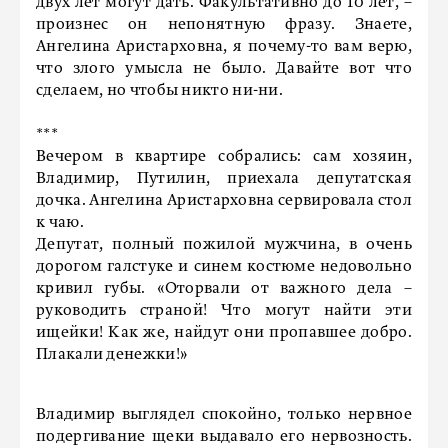
двух лет могут дать. Факультативно до 10 лет, –
произнес он непонятную фразу. Знаете,
Ангелина Аристарховна, я почему-то вам верю,
что злого умысла не было. Давайте вот что
сделаем, но чтобы никто ни-ни.
***
Вечером в квартире собрались: сам хозяин,
Владимир, Путилин, приехала депутатская
дочка. Ангелина Аристарховна сервировала стол
к чаю.
Депутат, полный пожилой мужчина, в очень
дорогом галстуке и синем костюме недовольно
кривил губы. «Оторвали от важного дела –
руководить страной! Что могут найти эти
ищейки! Как же, найдут они пропавшее добро.
Плакали денежки!»
Владимир выглядел спокойно, только нервное
подергивание щеки выдавало его нервозность.