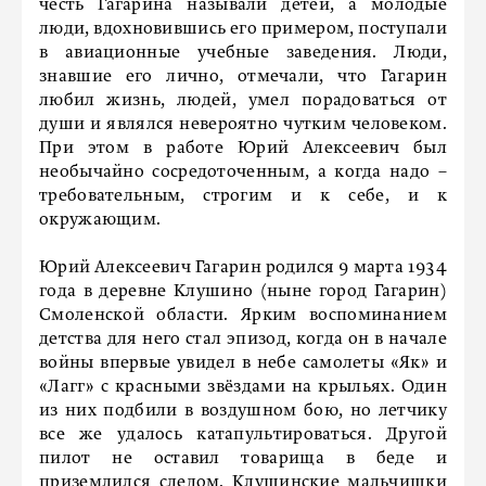
честь Гагарина называли детей, а молодые
люди, вдохновившись его примером, поступали
в авиационные учебные заведения. Люди,
знавшие его лично, отмечали, что Гагарин
любил жизнь, людей, умел порадоваться от
души и являлся невероятно чутким человеком.
При этом в работе Юрий Алексеевич был
необычайно сосредоточенным, а когда надо –
требовательным, строгим и к себе, и к
окружающим.
Юрий Алексеевич Гагарин родился 9 марта 1934
года в деревне Клушино (ныне город Гагарин)
Смоленской области. Ярким воспоминанием
детства для него стал эпизод, когда он в начале
войны впервые увидел в небе самолеты «Як» и
«Лагг» с красными звёздами на крыльях. Один
из них подбили в воздушном бою, но летчику
все же удалось катапультироваться. Другой
пилот не оставил товарища в беде и
приземлился следом. Клушинские мальчишки