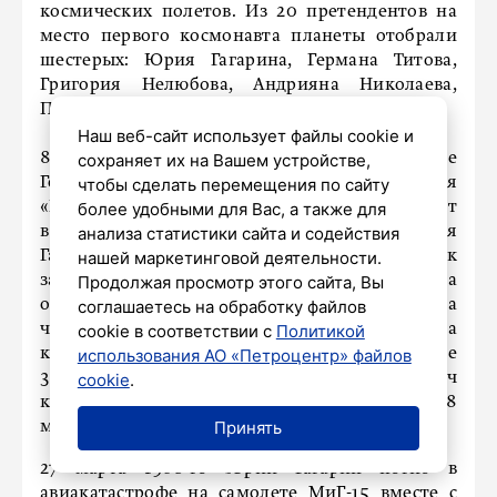
космических полетов. Из 20 претендентов на
место первого космонавта планеты отобрали
шестерых: Юрия Гагарина, Германа Титова,
Григория Нелюбова, Андрияна Николаева,
Павла Поповича и Валерия Быковского.
Наш веб-сайт использует файлы cookie и
сохраняет их на Вашем устройстве,
8 апреля 1961 года состоялось заседание
чтобы сделать перемещения по сайту
Госкомиссии по пуску космического корабля
более удобными для Вас, а также для
«Восток», на котором определили, кто полетит
анализа статистики сайта и содействия
в космос. Было решено допустить в полет Юрия
нашей маркетинговой деятельности.
Гагарина, а Германа Титова утвердить как
Продолжая просмотр этого сайта, Вы
запасного космонавта. 12 апреля 1961 года
соглашаетесь на обработку файлов
осуществилась самая фантастическая мечта
cookie в соответствии с
Политикой
человечества: старший лейтенант Гагарин на
использования АО «Петроцентр» файлов
корабле «Восток-1» облетел Землю на высоте
cookie
.
302 километра со скоростью около 28 тысяч
километров в час. Полет длился всего 108
Принять
минут, но это время перевернуло весь мир.
27 марта 1968-го Юрий Гагарин погиб в
авиакатастрофе на самолете МиГ-15 вместе с