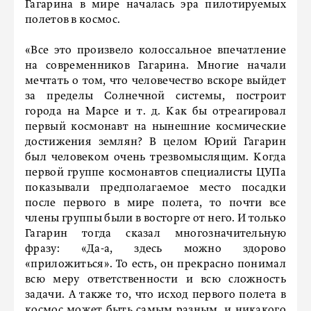
Гагарина в мире началась эра пилотируемых
полетов в космос.
«Все это произвело колоссальное впечатление
на современников Гагарина. Многие начали
мечтать о том, что человечество вскоре выйдет
за пределы Солнечной системы, построит
города на Марсе и т. д. Как бы отреагировал
первый космонавт на нынешние космические
достижения землян? В целом Юрий Гагарин
был человеком очень трезвомыслящим. Когда
первой группе космонавтов специалисты ЦУПа
показывали предполагаемое место посадки
после первого в мире полета, то почти все
члены группы были в восторге от него. И только
Гагарин тогда сказал многозначительную
фразу: «Да-а, здесь можно здорово
«приложиться». То есть, он прекрасно понимал
всю меру ответственности и всю сложность
задачи. А также то, что исход первого полета в
космос может быть самым разным, и никакого