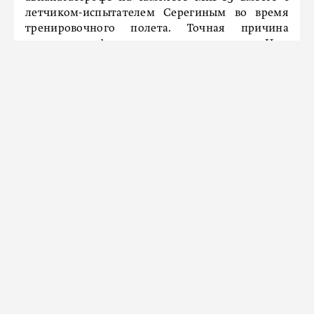
летчиком-испытателем Серегиным во время
тренировочного полета. Точная причина
авиакатастрофы неизвестна до сих пор. Имя
Гагарина навсегда останется в сердцах людей по
всему миру как символ достижений и
настоящего героизма. «Облетев Землю в
корабле-спутнике, я увидел, как прекрасна
наша планета. Люди, будем хранить и
приумножать эту красоту, а не разрушать ее!» –
говорил Гагарин.
С 1 мая в Петербурге инвалиды,
проживающие в зоне платной
парковки, смогут пользоваться ею
бесплатно
11 мартa 2024