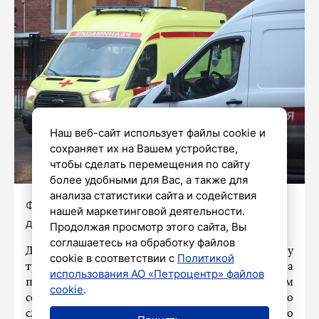
Наш веб-сайт использует файлы cookie и
сохраняет их на Вашем устройстве,
чтобы сделать перемещения по сайту
более удобными для Вас, а также для
анализа статистики сайта и содействия
Фото: Роман Пименов / «Петербургский
нашей маркетинговой деятельности.
дневник»
Продолжая просмотр этого сайта, Вы
соглашаетесь на обработку файлов
Доследственная проверка начата по факту
cookie в соответствии с
Политикой
травмирования пятиклассника, катавшегося на
использования АО «Петроцентр» файлов
перилах в Курортном районе. Об этом
cookie
.
сообщили в пресс-службе Главного
следственного управления Следственного