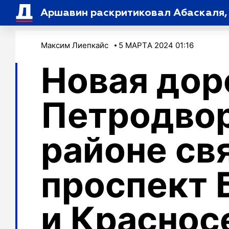
Аршавин раскритиковал Абаскаля, 
Максим Лиепкайс
5 МАРТA 2024 01:16
Новая дор
Петродво
районе св
проспект 
и Краснос