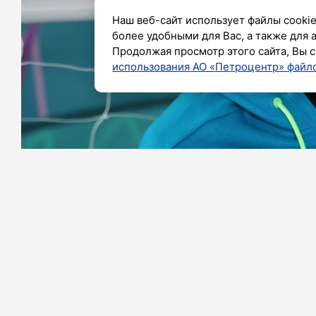
Наш веб-сайт использует файлы cookie
более удобными для Вас, а также для 
Продолжая просмотр этого сайта, Вы с
использования АО «Петроцентр» файло
Фото: Дмитрий Фуфаев / «Петербургский днев
Главный тренер «Спартака» Гильерм