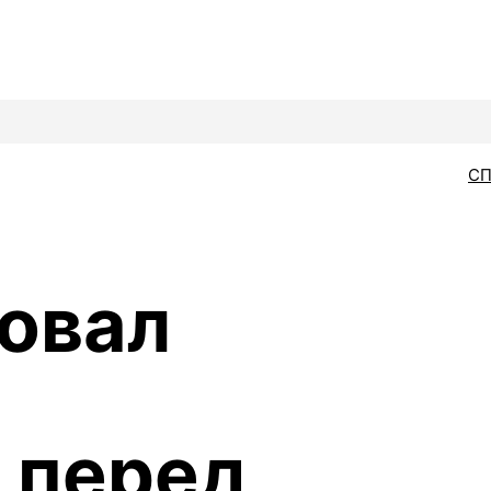
С
овал
 перед