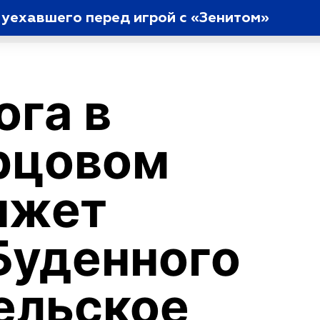
уехавшего перед игрой с «Зенитом»
ога в
рцовом
яжет
Буденного
ельское