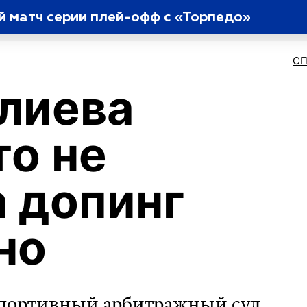
й матч серии плей-офф с «Торпедо»
С
лиева
то не
 допинг
но
 Спортивный арбитражный суд