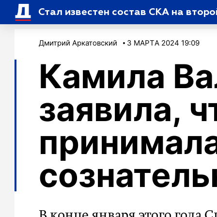
Стал известен состав СКА на второ
Дмитрий Аркатовский
3 МАРТA 2024 19:09
Камила Ва
заявила, ч
принимала
сознатель
В конце января этого года