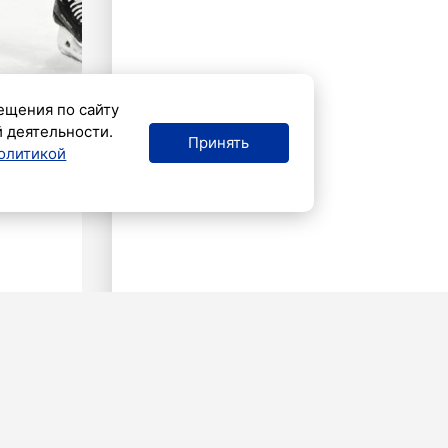
ещения по сайту
й деятельности.
Принять
олитикой