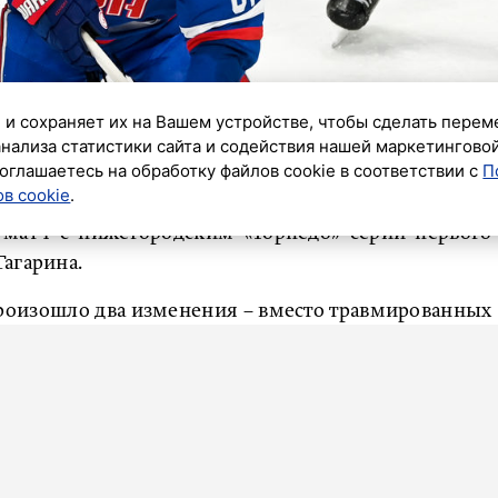
 и сохраняет их на Вашем устройстве, чтобы сделать перем
анализа статистики сайта и содействия нашей маркетингово
оглашаетесь на обработку файлов cookie в соответствии с
П
в cookie
.
й матч с нижегородским «Торпедо» серии первого
агарина.
произошло два изменения – вместо травмированных
щитника Андрея Педана на лёд выйдут Брендан
«СКА Арене». Начало – в 17:00.
 состоялась 1 марта, в Петербурге завершилась