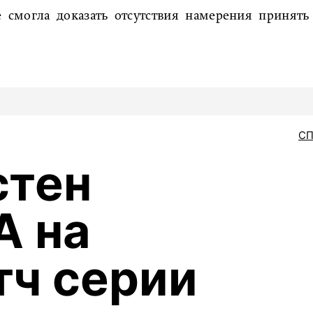
е смогла доказать отсутствия намерения принять
С
стен
А на
тч серии