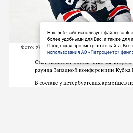
Наш веб-сайт использует файлы cookie
более удобными для Вас, а также для 
Продолжая просмотр этого сайта, Вы с
Фото: ХК СКА
использования АО «Петроцентр» файло
Стал известен состав СКА на второ
раунда Западной конференции Кубка Г
В составе у петербургских армейцев 
нападающего Борны Рендулича и за
Лайпсик и Михаил Пашнин.
Добавим, что игра пройдёт сегодня на 
Напомним, первая встреча, которая
победой «Торпедо» со счётом 5:2.