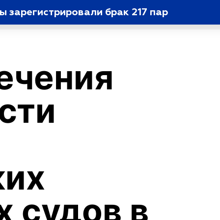
ы зарегистрировали брак 217 пар
ечения
сти
ких
 судов в