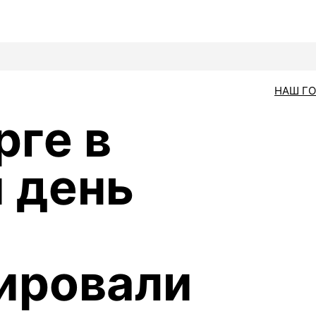
НАШ Г
рге в
 день
ировали