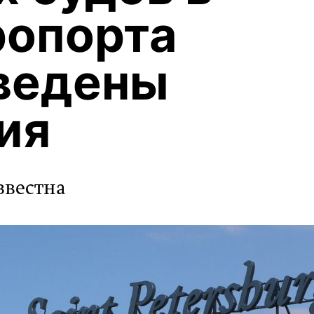
ропорта
ведены
ия
звестна