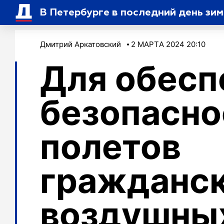
В Петербурге в последний день зим
Дмитрий Аркатовский
2 МАРТA 2024 20:10
Для обесп
безопасно
полетов
гражданс
воздушных