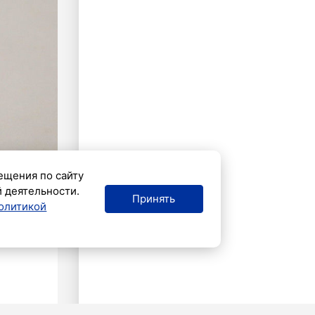
ещения по сайту
й деятельности.
Принять
олитикой