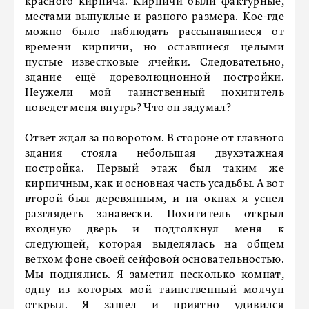
красного кирпича. Кирпичи были фактурные,
местами выпуклые и разного размера. Кое-где
можно было наблюдать рассыпавшиеся от
времени кирпичи, но оставшиеся целыми
пустые известковые ячейки. Следовательно,
здание ещё дореволюционной постройки.
Неужели мой таинственный похититель
поведет меня внутрь? Что он задумал?
Ответ ждал за поворотом. В стороне от главного
здания стояла небольшая двухэтажная
постройка. Первый этаж был таким же
кирпичным, как и основная часть усадьбы. А вот
второй был деревянным, и на окнах я успел
разглядеть занавески. Похититель открыл
входную дверь и подтолкнул меня к
следующей, которая выделялась на общем
ветхом фоне своей сейфовой основательностью.
Мы поднялись. Я заметил несколько комнат,
одну из которых мой таинственный молчун
открыл. Я зашел и приятно удивился