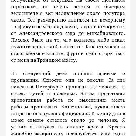
полученную от девушки. На своем любимом
городском, но очень легком и быстром
велосипеде я вел наблюдение около полутора
часов. Тот размеренно двигался по вечернему
трафику и не уезжал далеко, в основном кружил
от Александровского сада до Михайловского.
Похоже было на то, что водитель либо искал
нужный адрес, либо кого-то. Как стемнело и
стало меньше машин, фургон смог оторваться
от меня на Троицком мосту.
На следующий день пришли данные о
пропавших. Ясности они не внесли. За две
недели в Петербурге пропали 127 человек. Я
отсеял детей и пожилых. Затем предстояла
кропотливая работа по выяснению места
работы пропавших. Конечно же, кукол никто
нигде не оформлял официально. К концу дня в
моем списке осталось около 30 человек. Я
устало откинулся на спинку кресла. Кресло
жалобно заскрипело, предчувствуя ещё один