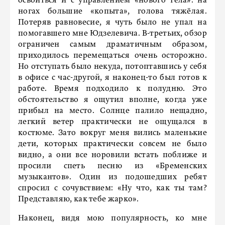
освоиться и с управлением «нового тела»: на
ногах большие «копыта», голова тяжёлая.
Потеряв равновесие, я чуть было не упал на
помогавшего мне Юдзелевича. В-третьих, обзор
ограничен самым драматичным образом,
приходилось перемещаться очень осторожно.
Но отступать было некуда, потоптавшись у себя
в офисе с час-другой, я наконец-то был готов к
работе. Время подходило к полудню. Это
обстоятельство я ощутил вполне, когда уже
прибыл на место. Солнце палило нещадно,
легкий ветер практически не ощущался в
костюме. Зато вокруг меня вились маленькие
дети, которых практически совсем не было
видно, а они все норовили встать поближе и
просили спеть песню из «Бременских
музыкантов». Один из подошедших ребят
спросил с сочувствием: «Ну что, как ты там?
Представляю, как тебе жарко».
Наконец, видя мою популярность, ко мне