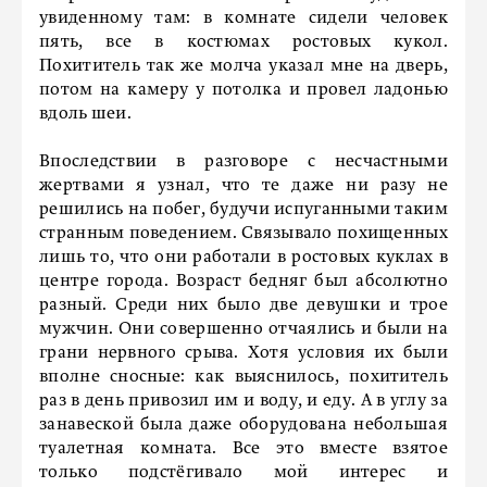
увиденному там: в комнате сидели человек
пять, все в костюмах ростовых кукол.
Похититель так же молча указал мне на дверь,
потом на камеру у потолка и провел ладонью
вдоль шеи.
Впоследствии в разговоре с несчастными
жертвами я узнал, что те даже ни разу не
решились на побег, будучи испуганными таким
странным поведением. Связывало похищенных
лишь то, что они работали в ростовых куклах в
центре города. Возраст бедняг был абсолютно
разный. Среди них было две девушки и трое
мужчин. Они совершенно отчаялись и были на
грани нервного срыва. Хотя условия их были
вполне сносные: как выяснилось, похититель
раз в день привозил им и воду, и еду. А в углу за
занавеской была даже оборудована небольшая
туалетная комната. Все это вместе взятое
только подстёгивало мой интерес и