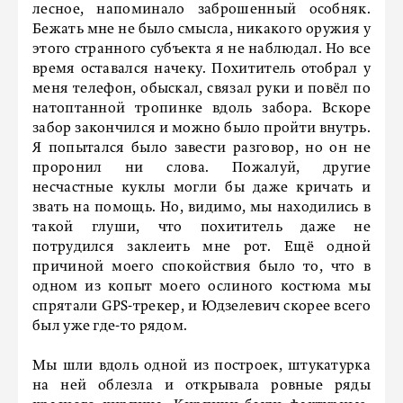
лесное, напоминало заброшенный особняк.
Бежать мне не было смысла, никакого оружия у
этого странного субъекта я не наблюдал. Но все
время оставался начеку. Похититель отобрал у
меня телефон, обыскал, связал руки и повёл по
натоптанной тропинке вдоль забора. Вскоре
забор закончился и можно было пройти внутрь.
Я попытался было завести разговор, но он не
проронил ни слова. Пожалуй, другие
несчастные куклы могли бы даже кричать и
звать на помощь. Но, видимо, мы находились в
такой глуши, что похититель даже не
потрудился заклеить мне рот. Ещё одной
причиной моего спокойствия было то, что в
одном из копыт моего ослиного костюма мы
спрятали GPS-трекер, и Юдзелевич скорее всего
был уже где-то рядом.
Мы шли вдоль одной из построек, штукатурка
на ней облезла и открывала ровные ряды