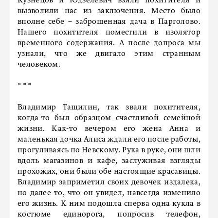
Кузнецов и Юдзелевич взяли похитителя и
вызволили нас из заключения. Место было
вполне себе – заброшенная дача в Парголово.
Нашего похитителя поместили в изолятор
временного содержания. А после допроса мы
узнали, что же двигало этим странным
человеком.
* * *
Владимир Тащилин, так звали похитителя,
когда-то был образцом счастливой семейной
жизни. Как-то вечером его жена Анна и
маленькая дочка Алиса ждали его после работы,
прогуливаясь по Невскому. Рука в руке, они шли
вдоль магазинов и кафе, заслуживая взгляды
прохожих, они были обе настоящие красавицы.
Владимир заприметил своих девочек издалека,
но далее то, что он увидел, навсегда изменило
его жизнь. К ним подошла сперва одна кукла в
костюме единорога, попросив телефон,