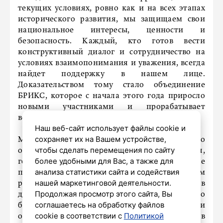
текущих условиях, ровно как и на всех этапах
исторического развития, мы защищаем свои
национальное интересы, ценности и
безопасность. Каждый, кто готов вести
конструктивный диалог и сотрудничество на
условиях взаимопонимания и уважения, всегда
найдет поддержку в нашем лице.
Доказательством тому стало объединение
БРИКС, которое с начала этого года приросло
новыми участниками и прорабатывает
возможность дальнейшего расширения.
Наш веб-сайт использует файлы cookie и
сохраняет их на Вашем устройстве,
Мы не выбираем партнеров по каким-либо
чтобы сделать перемещения по сайту
отдельным признакам – уровень развития,
более удобными для Вас, а также для
географическая удаленность или другие
анализа статистики сайта и содействия
параметры. Мы работаем и продолжим
нашей маркетинговой деятельности.
работать со всеми, кто заинтересован в
Продолжая просмотр этого сайта, Вы
достижении максимального уровня всеобщего
соглашаетесь на обработку файлов
благосостояния и развития в рамках логики
cookie в соответствии с
Политикой
объединения усилий во имя общих результатов