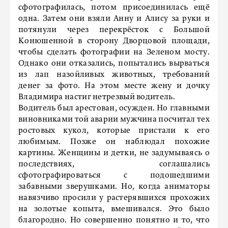
сфотографилась, потом присоединилась ещё
одна. Затем они взяли Анну и Алису за руки и
потянули через перекрёсток с Большой
Конюшенной в сторону Дворцовой площади,
чтобы сделать фотографии на Зеленом мосту.
Однако они отказались, попытались вырваться
из лап назойливых животных, требований
денег за фото. На этом месте жену и дочку
Владимира настиг нетрезвый водитель.
Водитель был арестован, осужден. Но главными
виновниками той аварии мужчина посчитал тех
ростовых кукол, которые пристали к его
любимым. Позже он наблюдал похожие
картины. Женщины и детки, не задумываясь о
последствиях, соглашались
сфотографироваться с подошедшими
забавными зверушками. Но, когда аниматоры
навязчиво просили у растерявшихся прохожих
на золотые копыта, вмешивался. Это было
благородно. Но совершенно понятно и то, что