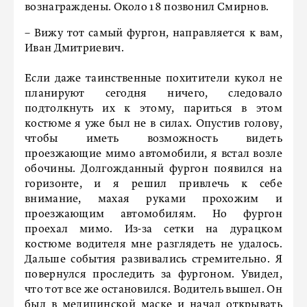
вознаграждены. Около 18 позвонил Смирнов.
– Вижу тот самый фургон, направляется к вам,
Иван Дмитриевич.
Если даже таинственные похитители кукол не
планируют сегодня ничего, следовало
подтолкнуть их к этому, париться в этом
костюме я уже был не в силах. Опустив голову,
чтобы иметь возможность видеть
проезжающие мимо автомобили, я встал возле
обочины. Долгожданный фургон появился на
горизонте, и я решил привлечь к себе
внимание, махая руками прохожим и
проезжающим автомобилям. Но фургон
проехал мимо. Из-за сетки на дурацком
костюме водителя мне разглядеть не удалось.
Дальше события развивались стремительно. Я
повернулся проследить за фургоном. Увидел,
что тот все же остановился. Водитель вышел. Он
был в медицинской маске и начал открывать