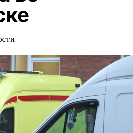
ске
ости