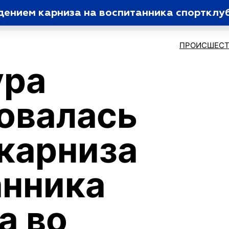
дением карниза на воспитанника спортклу
ПРОИСШЕСТ
ура
овалась
карниза
анника
а во