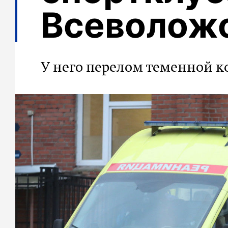
Всеволож
У него перелом теменной к