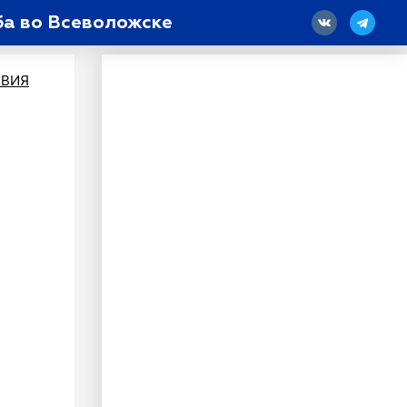
ба во Всеволожске
18
ВИЯ