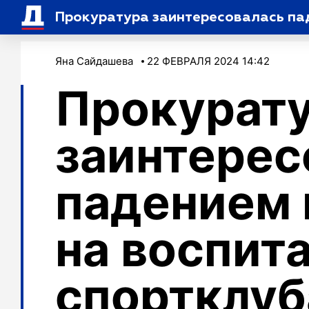
Прокуратура заинтересовалась па
Яна Сайдашева
22 ФЕВРАЛЯ 2024 14:42
Прокурат
заинтерес
падением 
на воспит
спортклуб