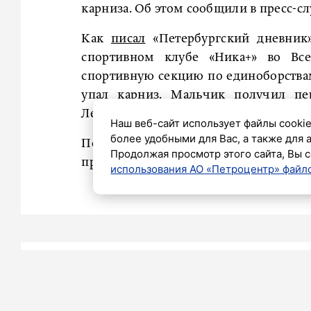
карниза. Об этом сообщили в пресс-сл
Как
писал
«Петербургский дневник»
спортивном клубе «Ника+» во Все
спортивную секцию по единоборствам
упал карниз. Мальчик получил пе
Ленинградской областной больнице.
Наш веб-сайт использует файлы cookie
более удобными для Вас, а также для 
По факту произошедшего начата дос
Продолжая просмотр этого сайта, Вы с
прокуратурой на контроль.
использования АО «Петроцентр» файло
Яна Сайдашева
22 ФЕВРАЛЯ 2024 14:21
Сотрудни