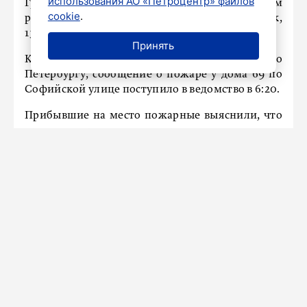
использования АО «Петроцентр» файлов
Грузовой автомобиль горел во Фрунзенском
cookie
.
районе Петербурга ранним утром во вторник,
13 февраля. Обошлось без пострадавших.
Принять
Как рассказали в пресс-службе ГУ МЧС по
Петербургу, сообщение о пожаре у дома 69 по
Софийской улице поступило в ведомство в 6:20.
Прибывшие на место пожарные выяснили, что
у грузовика горел отсек двигателя.
Ликвидировать возгорание удалось в 6:42.
На месте работали две единицы техники и 10
человек личного состава.
Ранее «ПД»
сообщал
, что в Петербурге поймали
подозреваемого в поджоге детских колясок.
Новости СМИ2
Показать больше