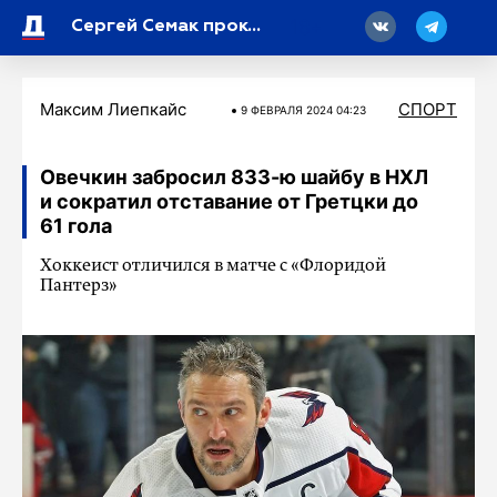
18
Сергей Семак прокомментировал опоздания Вендела и штрафы в отношении футболиста
Максим Лиепкайс
СПОРТ
9 ФЕВРАЛЯ 2024 04:23
Овечкин забросил 833-ю шайбу в НХЛ
и сократил отставание от Гретцки до
61 гола
Хоккеист отличился в матче с «Флоридой
Пантерз»