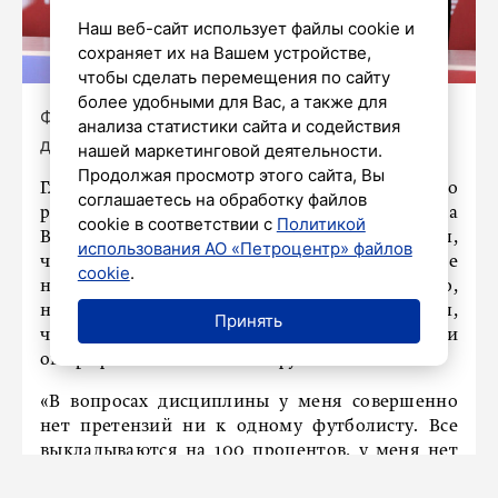
Наш веб-сайт использует файлы cookie и
сохраняет их на Вашем устройстве,
чтобы сделать перемещения по сайту
более удобными для Вас, а также для
Фото: Александр Глуз / «Петербургский
анализа статистики сайта и содействия
дневник»
нашей маркетинговой деятельности.
Продолжая просмотр этого сайта, Вы
Главный тренер «Зенита» высказался о
соглашаетесь на обработку файлов
регулярных опозданиях полузащитника
cookie в соответствии с
Политикой
Вендела на тренировки. Сергей Семак сообщил,
использования АО «Петроцентр» файлов
что игрок стал гораздо реже приходить после
cookie
.
начала командных занятий. Помимо этого,
наставник петербургской команды отметил,
Принять
что у сине-бело-голубых нет задачи
оштрафовать кого-либо из футболистов.
«В вопросах дисциплины у меня совершенно
нет претензий ни к одному футболисту. Все
выкладываются на 100 процентов, у меня нет
задачи мотивировать кого-либо. Да, Вендел