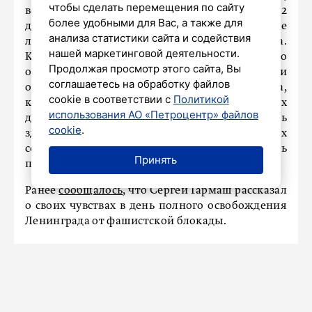
чтобы сделать перемещения по сайту
вспоминаем эти героические и трагические 872
более удобными для Вас, а также для
дня, почти 900 дней, когда люди, наши русские
анализа статистики сайта и содействия
люди, показали невероятную силу духа.
нашей маркетинговой деятельности.
Конечно, это день памяти о тех, кто ушел, и кто
Продолжая просмотр этого сайта, Вы
остался до сих пор. Их немного, но они
соглашаетесь на обработку файлов
остались. Они передают нам те чувства,
cookie в соответствии с
Политикой
которые наполняют на протяжении 80 лет их
использования АО «Петроцентр» файлов
душу. Я считаю, это великий день. И очень
cookie
.
здорово, что здесь собрались тысячи наших
сограждан, чтобы еще раз вспомнить и почтить
Принять
память ушедших», – сказал актер.
Ранее
сообщалось
, что Сергей Гармаш рассказал
о своих чувствах в день полного освобождения
Ленинграда от фашистской блокады.
Владимир Путин заявил, что
Россия сделает все, чтобы пресечь