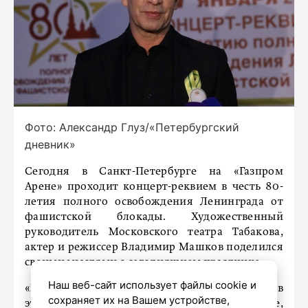
Фото: Александр Глуз/«Петербургский
дневник»
Сегодня в Санкт-Петербурге на «Газпром
Арене» проходит концерт-реквием в честь 80-
летия полного освобождения Ленинграда от
фашистской блокады. Художественный
руководитель Московского театра Табакова,
актер и режиссер Владимир Машков поделился
своими мыслями о сегодняшнем празднике.
Наш веб-сайт использует файлы cookie и
«Вот уже на протяжении 80 лет каждый год в
сохраняет их на Вашем устройстве,
этот день мы собираемся, встречаем вместе,