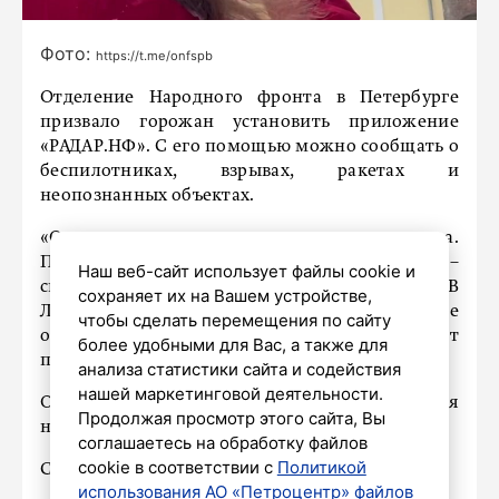
Фото:
https://t.me/onfspb
Отделение Народного фронта в Петербурге
призвало горожан установить приложение
«РАДАР.НФ». С его помощью можно сообщать о
беспилотниках, взрывах, ракетах и
неопознанных объектах.
«Опасность стала реальна как никогда.
Помогите уберечь город от таких ситуаций –
Наш веб-сайт использует файлы cookie и
скачайте приложение «РАДАР.НФ». В
сохраняет их на Вашем устройстве,
Ленинградской области и Санкт-Петербурге
чтобы сделать перемещения по сайту
около 25 000 жителей уже используют
более удобными для Вас, а также для
приложение», – сказано в сообщении.
анализа статистики сайта и содействия
нашей маркетинговой деятельности.
Отмечается, что сигналы из приложения
Продолжая просмотр этого сайта, Вы
незамедлительно передаются для обработки.
соглашаетесь на обработку файлов
cookie в соответствии с
Политикой
Скачать приложение можно
здесь
.
использования АО «Петроцентр» файлов