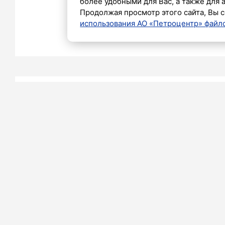
более удобными для Вас, а также для 
7 января 2024
Продолжая просмотр этого сайта, Вы с
использования АО «Петроцентр» файло
Дмитрий Аркатовский
7 ЯНВАРЯ 2024 19:12
Экс-игрок
Далер Куз
за свой н