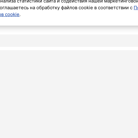
анализа статистики сайта и содействия нашей маркетингово
оглашаетесь на обработку файлов cookie в соответствии с
П
в cookie
.
С
 «Зенита»
яев забил
ынешний