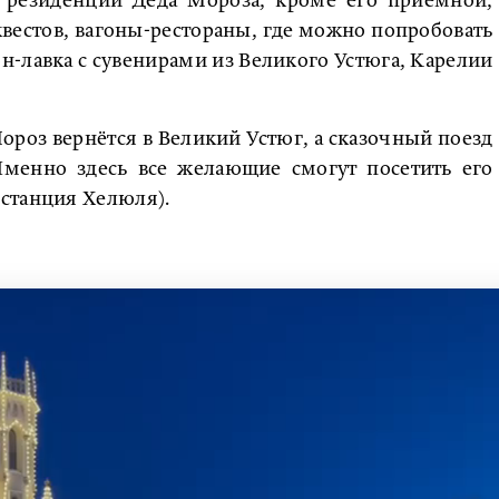
й резиденции Деда Мороза, кроме его приёмной,
квестов, вагоны-рестораны, где можно попробовать
он-лавка с сувенирами из Великого Устюга, Карелии
роз вернётся в Великий Устюг, а сказочный поезд
Именно здесь все желающие смогут посетить его
станция Хелюля).