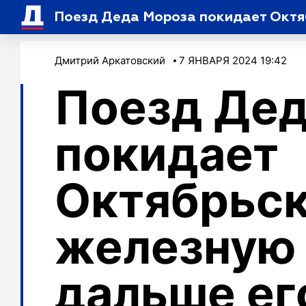
Поезд Деда Мороза покидает Октяб
Дмитрий Аркатовский
7 ЯНВАРЯ 2024 19:42
Поезд Дед
покидает
Октябрьс
железную 
дальше ег