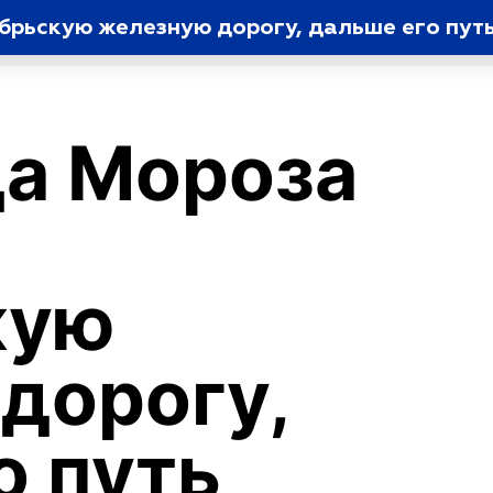
рьскую железную дорогу, дальше его путь
а Мороза
кую
дорогу,
о путь