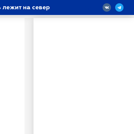
 лежит на север
18