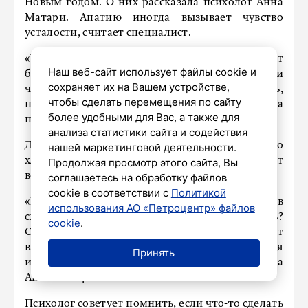
Новым годом. О них рассказала психолог Анна
Матари. Апатию иногда вызывает чувство
усталости, считает специалист.
«Чтобы избежать усталости и апатии, стоит
Наш веб-сайт использует файлы cookie и
быть внимательнее к себе и организму. Если
сохраняет их на Вашем устройстве,
чувствуете недомогание или хотите отдохнуть,
чтобы сделать перемещения по сайту
не стоит это игнорировать», – рассказала
более удобными для Вас, а также для
психолог «АиФ».
анализа статистики сайта и содействия
Для многих Новый год приносит немало
нашей маркетинговой деятельности.
хлопот, но не стоит забывать, что он дает
Продолжая просмотр этого сайта, Вы
возможность открыть новую страницу.
соглашаетесь на обработку файлов
cookie в соответствии с
Политикой
«Подумайте, чем бы вы хотели заняться в
использования АО «Петроцентр» файлов
следующем году? Что хотите запланировать?
cookie
.
Обдумывание целей на будущий год поможет
вам испытать приятное чувство предвкушения
Принять
и настроиться на позитивный лад», – рассказала
Анна Матари.
Психолог советует помнить, если что-то сделать