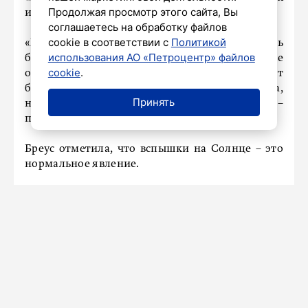
Продолжая просмотр этого сайта, Вы
исследований РАН Тамара Бреус.
соглашаетесь на обработку файлов
cookie в соответствии с
Политикой
«Будет буря завтра, но она будет пять-шесть
использования АО «Петроцентр» файлов
баллов. Она не действует ни на кого, кроме
cookie
.
особо магниточувствительных людей. Может
быть, у кого-то просто будет кружиться голова,
Принять
например. Больше ничего не произойдет», –
поделилась эксперт.
Бреус отметила, что вспышки на Солнце – это
нормальное явление.
«Просто Солнце время от времени вспыхивает,
там возникают солнечные пятна, в них
происходят вспышки. Солнце живет своей
жизнью», – объяснила Тамара Бреус.
Ранее «Петербургский дневник» писал о
том,
как магнитные бури влияют на состояние
человека.