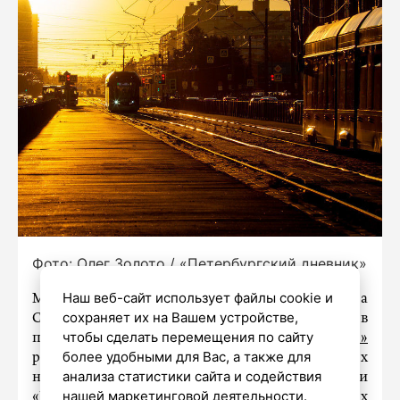
Фото: Олег Золото / «Петербургский дневник»
Наш веб-сайт использует файлы cookie и
Магнитная буря, которую вызвала вспышка на
сохраняет их на Вашем устройстве,
Солнце, не повлияет на людей. Об этом в
чтобы сделать перемещения по сайту
пятницу, 15 декабря,
телеканалу «360»
более удобными для Вас, а также для
рассказала доктор физико-математических
анализа статистики сайта и содействия
наук, ведущий научный сотрудник лаборатории
нашей маркетинговой деятельности.
«Космическая погода» Института космических