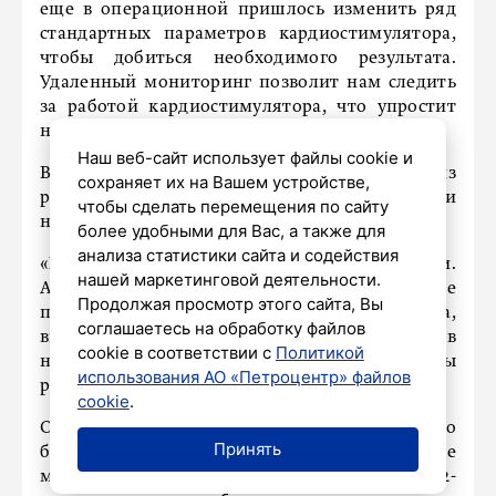
еще в операционной пришлось изменить ряд
стандартных параметров кардиостимулятора,
чтобы добиться необходимого результата.
Удаленный мониторинг позволит нам следить
за работой кардиостимулятора, что упростит
наблюдение», – рассказала специалист.
Наш веб-сайт использует файлы cookie и
В настоящее время малыша перевели из
сохраняет их на Вашем устройстве,
реанимации в отделение патологии
чтобы сделать перемещения по сайту
новорожденных и детей грудного возраста.
более удобными для Вас, а также для
анализа статистики сайта и содействия
«Мы надеемся, что самое сложное позади.
нашей маркетинговой деятельности.
Антитела, которые нанесли необратимые
Продолжая просмотр этого сайта, Вы
повреждения проводящей системе сердца,
соглашаетесь на обработку файлов
выведены. Мальчик, конечно, нуждается в
cookie в соответствии с
Политикой
наблюдении врачей, но у него есть все шансы
использования АО «Петроцентр» файлов
расти и развиваться», – сказал Евгений Тризна.
cookie
.
Обследование требуется и маме малыша, до
Принять
беременности не подозревавшей, что у нее
может быть аутоиммунное заболевание. 22-