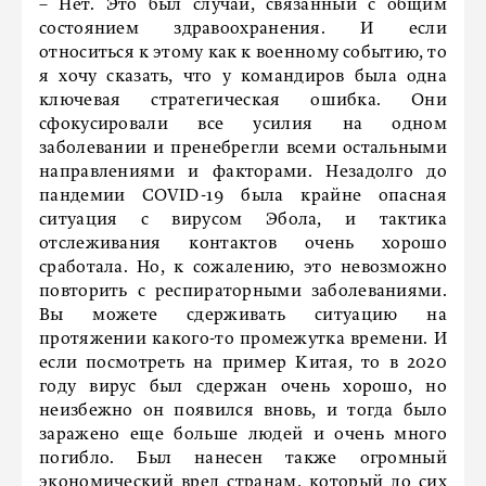
– Нет. Это был случай, связанный с общим
состоянием здравоохранения. И если
относиться к этому как к военному событию, то
я хочу сказать, что у командиров была одна
ключевая стратегическая ошибка. Они
сфокусировали все усилия на одном
заболевании и пренебрегли всеми остальными
направлениями и факторами. Незадолго до
пандемии COVID-19 была крайне опасная
ситуация с вирусом Эбола, и тактика
отслеживания контактов очень хорошо
сработала. Но, к сожалению, это невозможно
повторить с респираторными заболеваниями.
Вы можете сдерживать ситуацию на
протяжении какого-то промежутка времени. И
если посмотреть на пример Китая, то в 2020
году вирус был сдержан очень хорошо, но
неизбежно он появился вновь, и тогда было
заражено еще больше людей и очень много
погибло. Был нанесен также огромный
экономический вред странам, который до сих