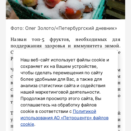
Фото: Олег Золото/«Петербургский дневник»
Назван топ-5 фруктов, необходимых для
поддержания здоровья и иммунитета зимой.
Об этом сообщили в пресс-службе
Роспотребнадзора.
Наш веб-сайт использует файлы cookie и
сохраняет их на Вашем устройстве,
Чаще всего в декабре любимым фруктом
чтобы сделать перемещения по сайту
становятся мандарины. Но все же лучшим
более удобными для Вас, а также для
выбором для иммунитета станет банан. Он
анализа статистики сайта и содействия
снижает уровень «плохого» холестерина и
нашей маркетинговой деятельности.
нормализует работу желудочно-кишечного
Продолжая просмотр этого сайта, Вы
тракта и сердечно-сосудистой системы.
соглашаетесь на обработку файлов
cookie в соответствии с
Политикой
Также в список вошел гранат, который
использования АО «Петроцентр» файлов
улучшает работу пищеварительной системы и
cookie
.
повышает иммунитет. Сюда же включили