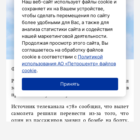
Наш веб-сайт использует файлы cookie и
сохраняет их на Вашем устройстве,
чтобы сделать перемещения по сайту
более удобными для Вас, а также для
анализа статистики сайта и содействия
нашей маркетинговой деятельности.
Продолжая просмотр этого сайта, Вы
соглашаетесь на обработку файлов
cookie в соответствии с
Политикой
использования АО «Петроцентр» файлов
Фото: Олег Золото/«Петербургский дневник»
cookie
.
Рейс DP 559 Санкт-Петербург – Уфа был
Принять
задержан из-за шутки одного из пассажиров
про заложенную бомбу.
Источник телеканала «78» сообщил, что вылет
самолета решили перенести из-за того, что
один из пассажиров заявил о бомбе на борту.
Мужчина перед самым вылетом
проинформировал сотрудников, что самолёт