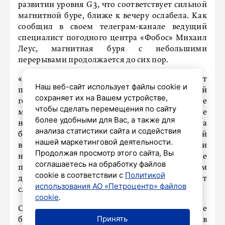
развитии уровня G3, что соответствует сильной
магнитной буре, ближе к вечеру ослабела. Как
сообщил в своем телеграм-канале ведущий
специалист погодного центра «Фобос» Михаил
Леус, магнитная буря с небольшими
перерывами продолжается до сих пор.
«Прогнозы на ближайшее время обещают
Наш веб-сайт использует файлы cookie и
постепенное ослабление возмущений
сохраняет их на Вашем устройстве,
геомагнитного поля, а значит, и прекращение
чтобы сделать перемещения по сайту
магнитной бури во второй половине
более удобными для Вас, а также для
наступившей субботы. Однако прогнозы на
анализа статистики сайта и содействия
более длительный срок ожидают очередной
нашей маркетинговой деятельности.
всплеск активности в магнитосфере Земли и
Продолжая просмотр этого сайта, Вы
новые магнитные бури уже в ближайшие
соглашаетесь на обработку файлов
понедельник и вторник. По предварительным
cookie в соответствии с
Политикой
данным, магнитные бури 4 и 5 декабря будут
использования АО «Петроцентр» файлов
слабой интенсивности», – рассказал синоптик.
cookie
.
Специалист напомнил, что мощные магнитные
Принять
бури могут стать причинами помех в