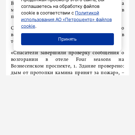
Вознесенском проспекте, 1, спасателям. На
соглашаетесь на обработку файлов
место выехали пожарные расчеты, сообщили в
cookie в соответствии с
Политикой
пресс-службе ГУ МЧС по городу.
использования АО «Петроцентр» файлов
cookie
.
Сотрудники МЧС проверили здание, но
возгорания в нем не было. Опасения очевидцев
Принять
тоже можно понять: из отеля валил дым.
«Спасатели завершили проверку сообщения о
возгорании в отеле Four seasons на
Вознесенском проспекте, 1. Здание проверено:
дым от протопки камина принят за пожар», –
говорится в сообщении чрезвычайного
ведомства.
Ранее «Петербургский дневник» рассказывал о
пожаре на юге города, где загорелся большой
склад. Там загорелась обстановка на площади
200 квадратных метров. Подробнее
читайте
здесь.