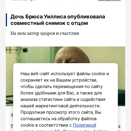
Дочь Брюса Уиллиса опубликовала
совместный снимок с отцом
На нем актер здоров и счастлив
Наш веб-сайт использует файлы cookie и
сохраняет их на Вашем устройстве,
чтобы сделать перемещения по сайту
более удобными для Вас, а также для
анализа статистики сайта и содействия
нашей маркетинговой деятельности.
Продолжая просмотр этого сайта, Вы
Фото: Кадр из к/ф «Тюрьма суперзлодеев»
соглашаетесь на обработку файлов
cookie в соответствии с
Политикой
Таллула Белль Уиллис, младшая дочь Брюса