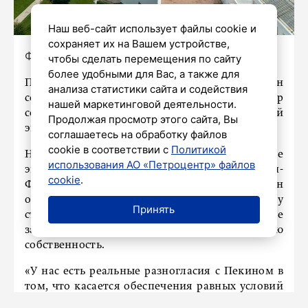
Наш веб-сайт использует файлы cookie и
сохраняет их на Вашем устройстве,
Фото: Yuri Gripas/ТАСС
чтобы сделать перемещения по сайту
более удобными для Вас, а также для
Президент Соединенных Штатов Джо Байден
анализа статистики сайта и содействия
сообщил, что между США и Китаем до сих пор
нашей маркетинговой деятельности.
сохраняются разногласия по поводу условий
Продолжая просмотр этого сайта, Вы
экономического взаимодействия.
соглашаетесь на обработку файлов
cookie в соответствии с
Политикой
На саммите АТЭС (Азиатско-Тихоокеанское
использования АО «Петроцентр» файлов
экономическое сотрудничество) в Сан-
cookie
.
Франциско президент США Джо Байден
отметил, что в настоящий момент между
Принять
странами присутствуют разногласия в вопросе
защиты прав на интеллектуальную
собственность.
«У нас есть реальные разногласия с Пекином в
том, что касается обеспечения равных условий
при экономическом взаимодействии и защите