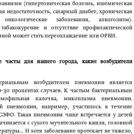
ваниями (гипертоническая болезнь, ишемическая
ая недостаточность, сахарный диабет, хроническая
 онкологические заболевания, алкоголизм).
табакокурение и отсутствие профилактической
иной может стать переохлаждение или ОРВИ.
 часты для нашего города, какие возбудители
ериальным возбудителем пневмонии является
0-30 процентах случаев. К частым бактериальным
емофильная палочка, микоплазма пневмонии.
й пневмонии, например, участилось в течение
СЗФО. Такая пневмония чаще встречается у детей
ачинается с сухого мучительного кашля, головной
атуры… И хотя заболевание протекает не тяжело,