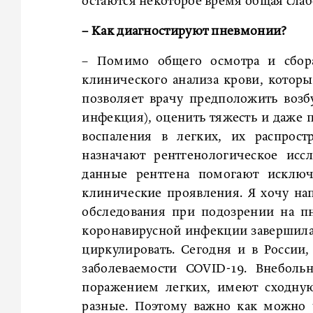
остаются некоторое время общая слаб
– Как диагностируют пневмонии?
– Помимо общего осмотра и сбора
клинического анализа крови, которы
позволяет врачу предположить возб
инфекция), оценить тяжесть и даже 
воспаления в легких, их распрост
назначают рентгенологическое исс
данные рентгена помогают исключ
клинические проявления. Я хочу н
обследования при подозрении на п
коронавирусной инфекции завершила
циркулировать. Сегодня и в России,
заболеваемости COVID-19. Внебол
поражением легких, имеют сходну
разные. Поэтому важно как можно 