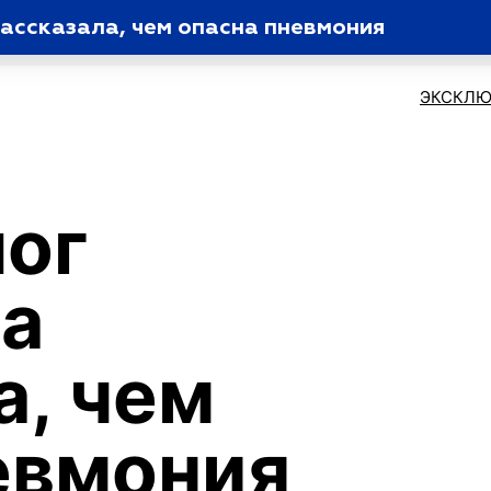
ассказала, чем опасна пневмония
ЭКСКЛЮ
ог
а
а, чем
евмония