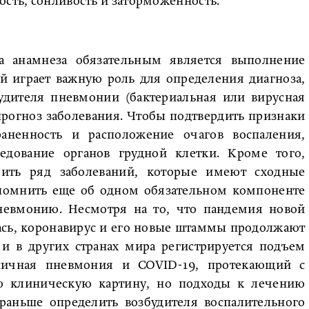
ость, сонливость и заторможенность.
 анамнеза обязательным является выполнение
й играет важную роль для определения диагноза,
удителя пневмонии (бактериальная или вирусная
прогноз заболевания. Чтобы подтвердить признаки
раненность и расположение очагов воспаления,
ледование органов грудной клетки. Кроме того,
ить ряд заболеваний, которые имеют сходные
апомнить еще об одном обязательном компоненте
невмонию. Несмотря на то, что пандемия новой
сь, коронавирус и его новые штаммы продолжают
 и в других странах мира регистрируется подъем
ьничная пневмония и COVID-19, протекающий с
ю клиническую картину, но подходы к лечению
раньше определить возбудителя воспалительного