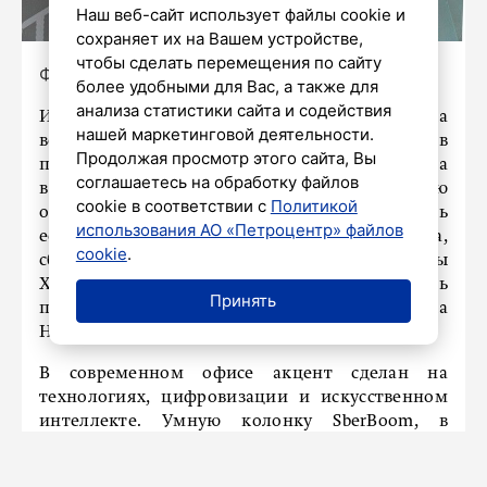
Наш веб-сайт использует файлы cookie и
сохраняет их на Вашем устройстве,
чтобы сделать перемещения по сайту
Фото: пресс-служба Сбера
более удобными для Вас, а также для
анализа статистики сайта и содействия
Интерьеры исторического офиса банка
нашей маркетинговой деятельности.
воссозданы по эскизам 1954 года, рассказали в
Продолжая просмотр этого сайта, Вы
пресс-службе Сбера. Форма сотрудников офиса
соглашаетесь на обработку файлов
в точности соответствует той, в которую
cookie в соответствии с
Политикой
одевались работники сберкасс в 1954 году. Здесь
использования АО «Петроцентр» файлов
есть кассовые аппараты, печатная машинка,
cookie
.
сберегательные книжки тех лет, документы
XIX-ХХ веков. Также посетители смогут увидеть
Принять
памятник первому вкладчику Сбербанка
Николаю Кристофари.
В современном офисе акцент сделан на
технологиях, цифровизации и искусственном
интеллекте. Умную колонку SberBoom, в
которой «живет» GigaChat, можно попросить
сочинить сказку, предложить варианты