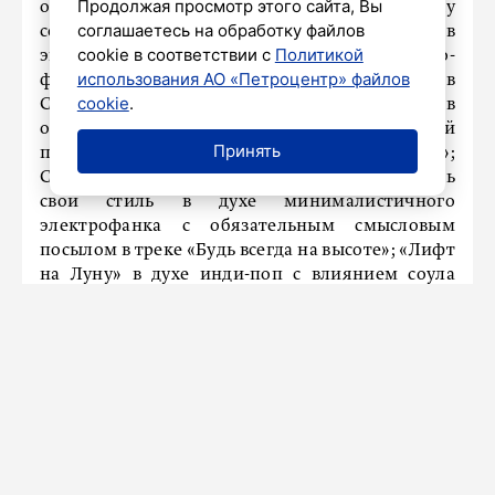
Продолжая просмотр этого сайта, Вы
обращается ко вполне определенному человеку
соглашаетесь на обработку файлов
со словами моральной поддержки в
cookie в соответствии с
Политикой
экспериментальном электронном техно-
использования АО «Петроцентр» файлов
фортепианном сочинении «Нина»; «Матвеев
cookie
.
Сад», Гасан Багиров и Вадим Сергеев
объединились для создания красивой
Принять
поэтичной брит-поп-баллады «Под Луной»;
Саша Джемующий продолжает разрабатывать
свой стиль в духе минималистичного
электрофанка с обязательным смысловым
посылом в треке «Будь всегда на высоте»; «Лифт
на Луну» в духе инди-поп с влиянием соула
доходчиво доносят до слушателя свое желание
в композиции «Новая музыка»; Алёна Швец
совмещает колыбельную с альтернативным
рок-припевом в сингле о детских травмах и
взрослых играх под названием «Обидно».
Плейлист тот же: