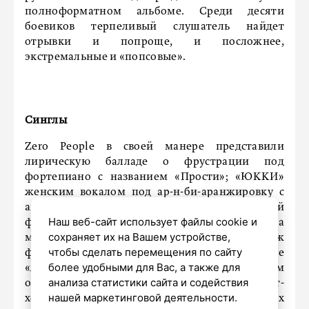
полноформатном альбоме. Среди десяти
боевиков терпеливый слушатель найдет
отрывки и попроще, и посложнее,
экстремальные и «попсовые».
Синглы
Zero People в своей манере представили
лирическую балладе о фрустрации под
фортепиано с названием «Прости»; «ЮККИ»
женским вокалом под ар-н-би-аранжировку с
акустической гитарой воспевают жилищный
Наш веб-сайт использует файлы cookie и
фонд центра Санкт-Петербурга в сингле «На
сохраняет их на Вашем устройстве,
маленькой кухне»; OKKERVIL в духе пост-гранж
чтобы сделать перемещения по сайту
фантазируют о любовной идиллии в песне
более удобными для Вас, а также для
«Яркие миры»; OBANASH под влиянием
анализа статистики сайта и содействия
оперного жанра выпустили увлекательную арт-
нашей маркетинговой деятельности.
хеви-метал-сказку «Раз, два»; Вера Горячих