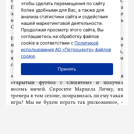
тайм в исполнении своей команды хорошим.
чтобы сделать перемещения по сайту
После перерыва был пропущен быстрый гол, а
более удобными для Вас, а также для
затем сказалось высокое индивидуальное
анализа статистики сайта и содействия
мастерство зенитовцев, признал Игорь
нашей маркетинговой деятельности.
Осинькин.
Продолжая просмотр этого сайта, Вы
соглашаетесь на обработку файлов
Игорь Осинькин объяснил, что его команда
cookie в соответствии с
Политикой
начала играть в открытый футбол только после
использования АО «Петроцентр» файлов
того, как пропустила гол, потому что понимала,
cookie
.
как опасно играть в такой манере с таким
сильным соперником.
Принять
«Год назад «Оренбург» с первых минут играл в
открытый футбол с «Зенитом» и получил
восемь мячей. Спросите Марцела Личку, их
тренера в том сезоне, понравилась ли ему такая
игра? Мы не будем играть так рискованно», –
заявил наставник волжан.
«Мы понимали, что «Зенит» сейчас очень
сильно мотивирован. Повторю, что мы сыграли
хорошо первый тайм, в свою силу. В целом