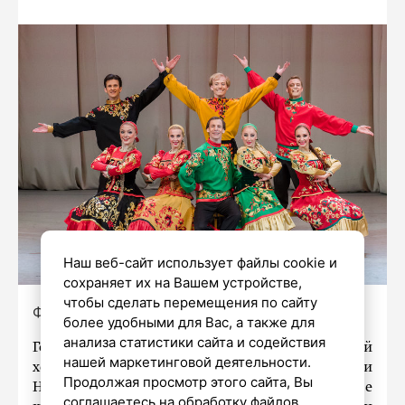
Наш веб-сайт использует файлы cookie и
сохраняет их на Вашем устройстве,
чтобы сделать перемещения по сайту
Фото: пресс-служба «Берёзки»
более удобными для Вас, а также для
анализа статистики сайта и содействия
Государственный академический
нашей маркетинговой деятельности.
хореографический ансамбль «Берёзка» имени
Продолжая просмотр этого сайта, Вы
Надеждиной 9 ноября
отметит
75-летие
соглашаетесь на обработку файлов