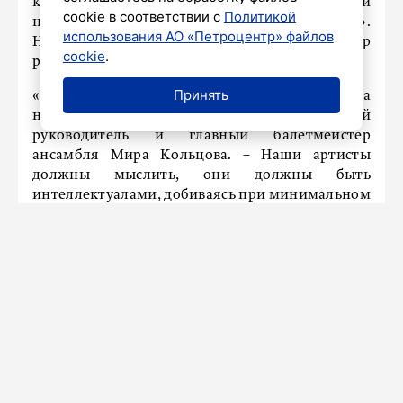
коллектива юбилейной программой с лучшими
cookie в соответствии с
Политикой
номерами в петербургском БКЗ «Октябрьский».
использования АО «Петроцентр» файлов
Неотъемлемая часть выступления – оркестр
cookie
.
русских народных инструментов.
Принять
«У нас нет танца ради танца, – отметила
народная артистка СССР, художественный
руководитель и главный балетмейстер
ансамбля Мира Кольцова. – Наши артисты
должны мыслить, они должны быть
интеллектуалами, добиваясь при минимальном
жесте максимального выражения чувств».
Ранее «Петербургский дневник»
сообщал
,
что перед своим сольным концертом в Кремле
певец SHAMAN сообщил журналистам, что
хочет спеть главный хит покойного Юрия
Шатунова «Седая ночь». Артист сказал, что
чувствует большую ответственность и с
огромным уважением относится к творчеству
Шатунова.