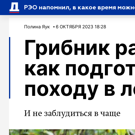
РЭО напомнил, в какое время можн
Полина Яук
6 ОКТЯБРЯ 2023 18:28
Грибник р
как подго
походу в л
И не заблудиться в чаще