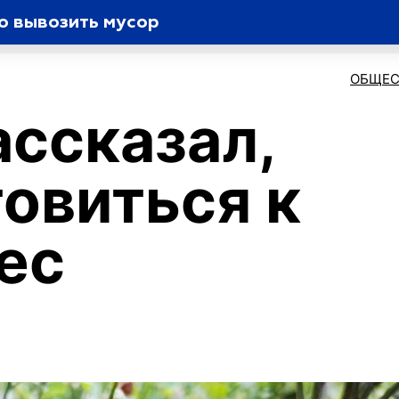
о вывозить мусор
ОБЩЕС
ассказал,
товиться к
ес