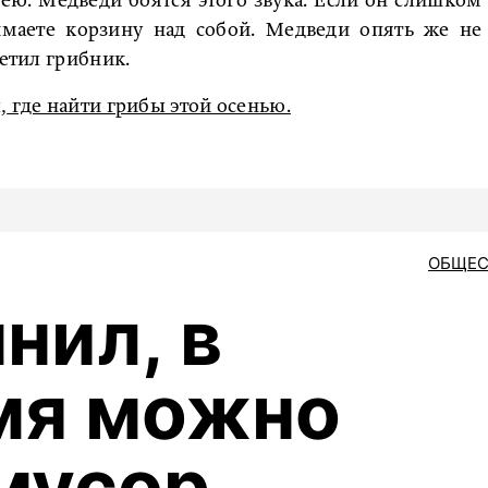
шею. Медведи боятся этого звука. Если он слишком
имаете корзину над собой. Медведи опять же не
метил грибник.
,
где найти грибы этой осенью.
ОБЩЕС
нил, в
мя можно
мусор