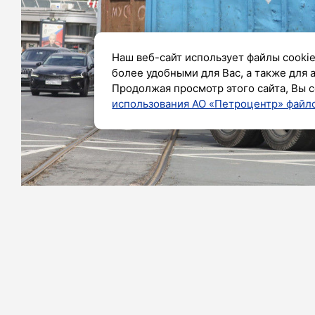
Наш веб-сайт использует файлы cookie
более удобными для Вас, а также для 
Продолжая просмотр этого сайта, Вы с
использования АО «Петроцентр» файло
Фото: Александр Глуз/«Петербургский дневни
Твёрдые коммунальные отходы мо
Согласно нормам СанПин, это период 
телеканалу «360»
напомнил РЭО.