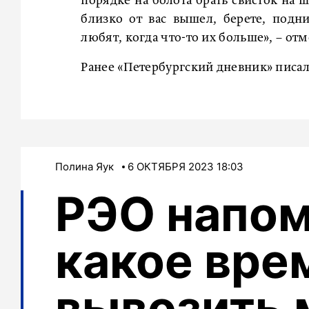
порядке на болота брать свисток на 
близко от вас вышел, берете, подн
любят, когда что-то их больше», – от
Ранее «Петербургский дневник» писал
Полина Яук
6 ОКТЯБРЯ 2023 18:03
РЭО напом
какое вре
вывозить 