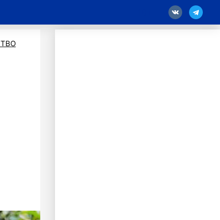
18
ТВО