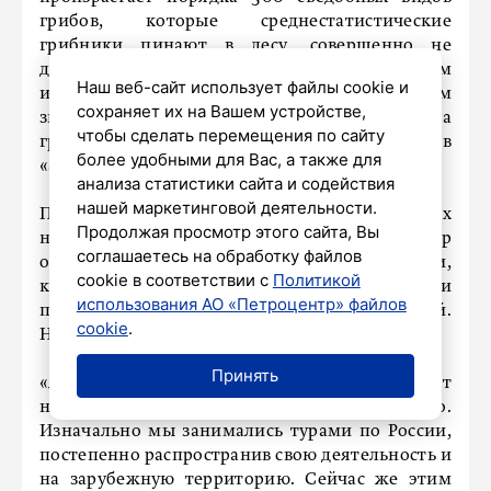
грибов, которые среднестатистические
грибники пинают в лесу, совершенно не
догадываясь, что гриб может быть съедобным
Наш веб-сайт использует файлы cookie и
и, более того, по вкусовым качествам
сохраняет их на Вашем устройстве,
значительно превосходит привычные с детства
чтобы сделать перемещения по сайту
грибы», – рассказал основатель грибных туров
более удобными для Вас, а также для
«За грибочками» Антон Трофимов.
анализа статистики сайта и содействия
нашей маркетинговой деятельности.
По словам миколога кандидата биологических
Продолжая просмотр этого сайта, Вы
наук Михаила Вишневского, лучше в такой тур
соглашаетесь на обработку файлов
отправляться вместе со специалистами,
cookie в соответствии с
Политикой
которые не только покажут дорогу, но и
использования АО «Петроцентр» файлов
помогут разобраться с грибной корзиной.
cookie
.
Например, найти ядовитые дары природы.
Принять
«Я начал проводить грибные туры около 10 лет
назад, и тогда это было особо актуально.
Изначально мы занимались турами по России,
постепенно распространив свою деятельность и
на зарубежную территорию. Сейчас же этим