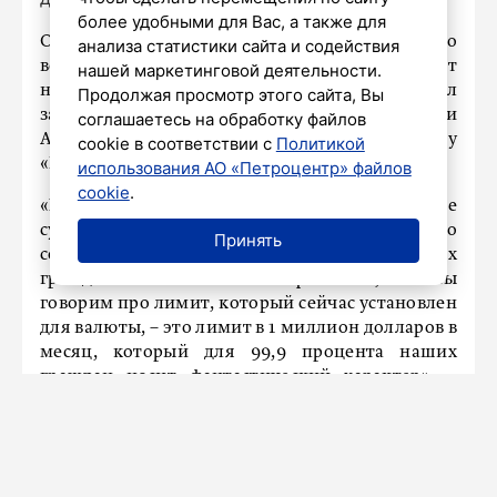
более удобными для Вас, а также для
Обсуждаемые российскими властями меры по
анализа статистики сайта и содействия
возвращению валютного контроля не повлияют
нашей маркетинговой деятельности.
на жизнь обычных граждан. Об этом заявил
Продолжая просмотр этого сайта, Вы
заместитель министра финансов России
соглашаетесь на обработку файлов
Алексей Моисеев в интервью телеканалу
cookie в соответствии с
Политикой
«Россия 24».
использования АО «Петроцентр» файлов
cookie
.
«Мы говорим сейчас про многомиллионные
суммы юридических лиц. Я скажу, что
Принять
совершенно точно это не коснется обычных
граждан. Если коснется «физиков», то мы
говорим про лимит, который сейчас установлен
для валюты, – это лимит в 1 миллион долларов в
месяц, который для 99,9 процента наших
граждан носит фантастический характер», –
сказал он.
Моисеев подчеркнул, что меры пока не вышли
за рамки дискуссии.