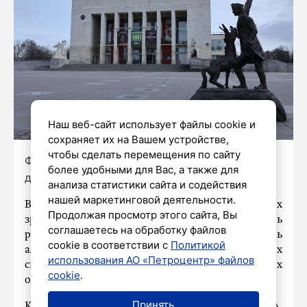
Наш веб-сайт использует файлы cookie и
сохраняет их на Вашем устройстве,
чтобы сделать перемещения по сайту
Фото: Дмитрий Фуфаев/ «Петербургский
более удобными для Вас, а также для
дневник»
анализа статистики сайта и содействия
нашей маркетинговой деятельности.
В Петербурге на территории сада Театра юных
Продолжая просмотр этого сайта, Вы
зрителей имени Брянцева началась
соглашаетесь на обработку файлов
реконструкция наружного освещения. Вдоль
cookie в соответствии с
Политикой
аллей планируется установить 222 новых
использования АО «Петроцентр» файлов
светодиодных светильника на 180 чугунных
cookie
.
опорах высотой 5 метров.
Принять
Как сообщает пресс-служба «Ленсвета»,