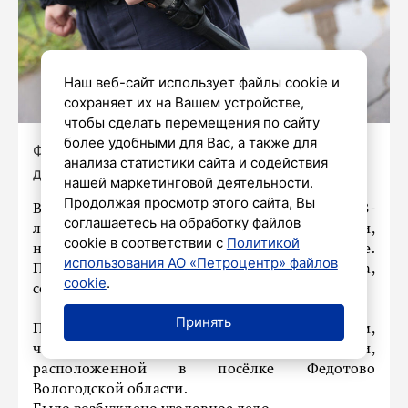
Наш веб-сайт использует файлы cookie и
сохраняет их на Вашем устройстве,
чтобы сделать перемещения по сайту
более удобными для Вас, а также для
Фото: Дмитрий Фуфаев/«Петербургский
анализа статистики сайта и содействия
дневник»
нашей маркетинговой деятельности.
Продолжая просмотр этого сайта, Вы
В Петербурге 29 августа накануне задержали 48-
соглашаетесь на обработку файлов
летнего жителя Вологодской области,
cookie в соответствии с
Политикой
находящегося в федеральном розыске.
использования АО «Петроцентр» файлов
Поймали его на проспекте Маршала Жукова,
cookie
.
сообщает
78.ru.
Принять
По данным полиции, мужчину обвиняют в том,
что он самовольно ушел из воинской части,
расположенной в посёлке Федотово
Вологодской области.