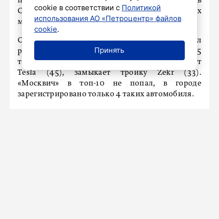
прошлого года. В настоящий момент в
cookie в соответствии с
Политикой
Северной столице зарегистрировано 308 таких
использования АО «Петроцентр» файлов
машин, в 2022 году их было 108.
cookie
.
Самым продаваемым электрокаром стал
Принять
российский Evolute, всего было продано 55
таких машин. Второе место в списке занимает
Tesla (45), замыкает тройку Zekr (33).
«Москвич» в топ-10 не попал, в городе
зарегистрировано только 4 таких автомобиля.
Рост продаж электрокаров наблюдается и в
Ленинградской области: за 7 месяцев 2023 года
в регионе было реализовано в три раза больше
таких машин. Всего в Ленобласти в настоящий
момент зарегистировано 48 автомобилей с
электродвигателем, сообщает издание
«Ведомости Санкт-Петербург» со ссылкой на
данные «Автостата».