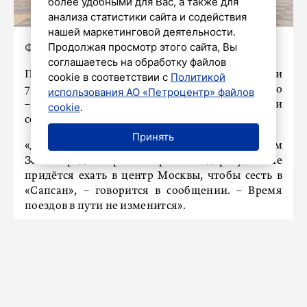
более удобными для Вас, а также для
анализа статистики сайта и содействия
нашей маркетинговой деятельности.
Фото: пресс-служба РЖД
Продолжая просмотр этого сайта, Вы
соглашаетесь на обработку файлов
Поезда «Сапсан» с 18 августа №761, 785, 758 и
cookie в соответствии с
Политикой
784 будут
останавливаться
на станции Крюково
использования АО «Петроцентр» файлов
– здесь построили новую платформу, сообщили
cookie
.
сегодня в пресс-службе РЖД.
Принять
«Дополнительная остановка позволит жителям
Зеленограда сократить время на дорогу: им не
придётся ехать в центр Москвы, чтобы сесть в
«Сапсан», – говорится в сообщении. – Время
поездов в пути не изменится».
Как отмечается, доехать на «Сапсане» из
Зеленограда до Ленинградского вокзала и
обратно не получится. Оформление проездных
документов по маршруту Москва – Крюково и
Крюково – Москва тоже будет недоступно.