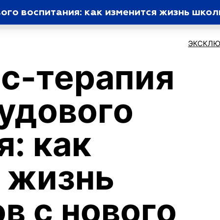
ого воспитания: как изменится жизнь школ
ЭКСКЛЮ
с-терапия
рудового
я: как
 жизнь
в с нового