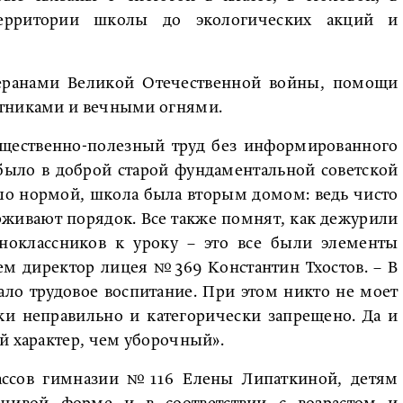
ерритории школы до экологических акций и
теранами Великой Отечественной войны, помощи
ятниками и вечными огнями.
бщественно-полезный труд без информированного
о было в доброй старой фундаментальной советской
ыло нормой, школа была вторым домом: ведь чисто
держивают порядок. Все также помнят, как дежурили
дноклассников к уроку – это все были элементы
ем директор лицея №369 Константин Тхостов. – В
ало трудовое воспитание. При этом никто не моет
ки неправильно и категорически запрещено. Да и
й характер, чем уборочный».
ассов гимназии №116 Елены Липаткиной, детям