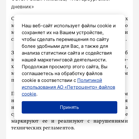
дневник»
Около трех процентов мяса в петербургских
Наш веб-сайт использует файлы cookie и
магазинах не соответствует нормам по
сохраняет их на Вашем устройстве,
микробиологическим показателям, рассказали
чтобы сделать перемещения по сайту
специалисты регионального Роспотребнадзора.
более удобными для Вас, а также для
анализа статистики сайта и содействия
За шесть месяцев было взято более 2500 проб
нашей маркетинговой деятельности.
мяса и мясных продуктов по физико-
Продолжая просмотр этого сайта, Вы
химическим, санитарно-химическим,
соглашаетесь на обработку файлов
микробиологическим и паразитологическим
cookie в соответствии с
Политикой
показателям.
использования АО «Петроцентр» файлов
cookie
.
По санитарно-химическим показателям
нарушений нет. Как правило, предприятия
Принять
нарушают условия хранения, не следят за
сроками годности мясной продукции, не
маркируют её и реализуют с нарушениями
технических регламентов.