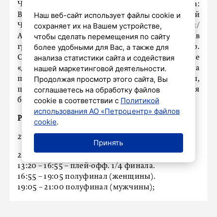
Честь ВК «Зенит» будут отстаивать три дуэта:
Наш веб-сайт использует файлы cookie и
Василий Иванов/Никита Эверт, Николай
сохраняет их на Вашем устройстве,
Чухненков/Владислав Аксенов и Егор Жаровин/
чтобы сделать перемещения по сайту
Александр Мартыненко. 27 июля – игры в
более удобными для Вас, а также для
группах и 28 июля – матчи плей-офф.
анализа статистики сайта и содействия
Соревнования будут проходить на стадионе
нашей маркетинговой деятельности.
«Динамо» и на площади Растрелли. 29 июля на
Продолжая просмотр этого сайта, Вы
площади Растрелли пройдут финалы,
соглашаетесь на обработку файлов
церемония награждения, активности для
cookie в соответствии с
Политикой
болельщиков и концерт.
использования АО «Петроцентр» файлов
Расписание соревнований:
cookie
.
27 июля – 10:00 – 20:00 игры в группах;
Принять
28 июля – 10:00 – 13:20 плей-офф. 1/8 финала.
13:20 – 16:55 – плей-офф. 1/4 финала.
16:55 – 19:05 полуфинал (женщины).
19:05 – 21:00 полуфинал (мужчины);
29 июля – 11:20 – матч за 3-е место (женщины).
12:40 – матч за 3-е место (мужчины).