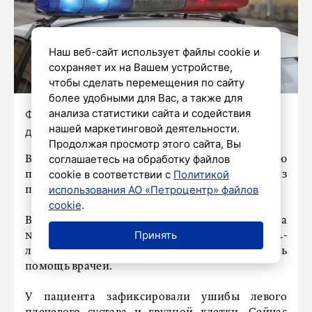
Наш веб-сайт использует файлы cookie и
сохраняет их на Вашем устройстве,
чтобы сделать перемещения по сайту
более удобными для Вас, а также для
анализа статистики сайта и содействия
Фото: Александр Глуз/«Петербургский
нашей маркетинговой деятельности.
дневник»
Продолжая просмотр этого сайта, Вы
соглашаетесь на обработку файлов
В Московском районе Петербурга в минувшую
cookie в соответствии с
Политикой
пятницу неизвестные стреляли из
использования АО «Петроцентр» файлов
пневматического пистолета , пишет
78.ru
.
cookie
.
Вечером 14 июля на футбольном поле у дома
Принять
№ 6 в 5-м Предпортовом проезде пострадал 14-
летний ученик 7-го класса. Ему потребовалась
помощь врачей.
У пациента зафиксировали ушибы левого