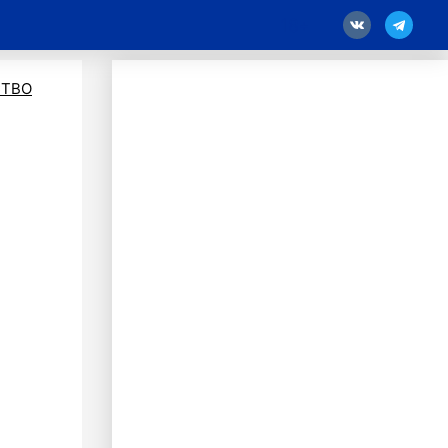
18
ТВО