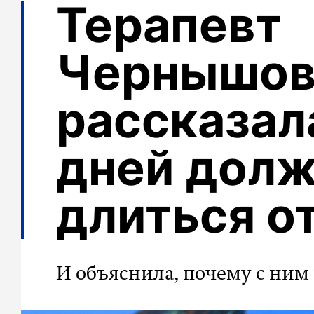
Терапевт
Чернышов
рассказал
дней дол
длиться о
И объяснила, почему с ним 