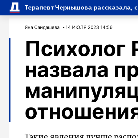
Терапевт Чернышова рассказала, с
Яна Сайдашева
14 ИЮЛЯ 2023 14:56
Психолог 
назвала п
манипуляц
отношени
Такие явления лучше распоз