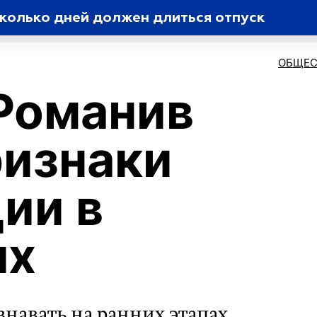
колько дней должен длиться отпуск
ОБЩЕС
Романив
ризнаки
ии в
ях
навать на ранних этапах