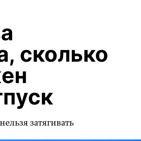
а
а, сколько
жен
тпуск
нельзя затягивать