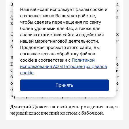
Знаменитый российский актер, звезда
Наш веб-сайт использует файлы cookie и
сериала «Бригада» и многих других известных
сохраняет их на Вашем устройстве,
фильмов Дмитрий Дюжев накануне отмечал
чтобы сделать перемещения по сайту
юбилей. Артисту исполнилось 45 лет.
более удобными для Вас, а также для
анализа статистики сайта и содействия
Отметил круглую дату он в одном из столичных
нашей маркетинговой деятельности.
ресторанов, где собрались только самые
Продолжая просмотр этого сайта, Вы
близкие люди.
соглашаетесь на обработку файлов
Ведущим вечеринки стал Дмитрий Хрусталев.
cookie в соответствии с
Политикой
Перед гостями выступала группа «Новые
использования АО «Петроцентр» файлов
Самоцветы», в списке гостей-знаменитостей
cookie
.
был Григорий Лепс. Он пришел на праздник с
огромным букетом цветов. Также на вечеринке
Принять
была модель Алеся Кафельникова. Она пришла
в ресторан с мужем Георгием Петришиным.
Дмитрий Дюжев на свой день рождения надел
черный классический костюм с бабочкой.
Под конец вечеринки в зал вынесли красивый