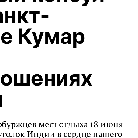
анкт-
е Кумар
ношениях
н
рбуржцев мест отдыха 18 июня
уголок Индии в сердце нашего