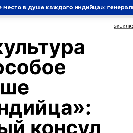
ЭКСКЛЮ
культура
особое
уше
ндийца»:
ый консул