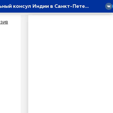
«Русская культура занимает особое место в душе каждого индийца»: генеральный консул Индии в Санкт-Петербурге Кумар Гуарав о взаимоотношениях двух стран
18
ЗИВ