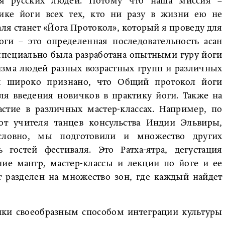
ля русских людей. Потому что наша миссия –
ике йоги всех тех, кто ни разу в жизни ею не
ля станет «Йога Протокол», который я проведу для
ги – это определенная последовательность асан
специально была разработана опытными гуру йоги
изма людей разных возрастных групп и различных
мя широко признано, что Общий протокол йоги
ля введения новичков в практику йоги. Также на
стие в различных мастер-классах. Например, по
т учителя танцев консульства Индии Эльвиры,
условно, мы подготовили и множество других
 гостей фестиваля. Это Ратха-ятра, дегустация
ие мантр, мастер-классы и лекции по йоге и ее
т разделен на множество зон, где каждый найдет
ики своеобразным способом интеграции культуры