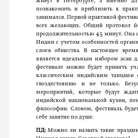
живут в Петербурге, а именно д
познакомить и приблизить к практ
занимался. Первой практикой фестива
всех желающих. Общий протокол йо
продолжительностью 45 минут. Она 
Индии с учетом особенностей орган
слоев общества. В настоящее вре
является идеальным набором асан д
фестивале можно будет принять уча
классическим индийским танцами о
гвоздестоянию и не только. Без
мероприятий, которые будут ждать
индийской национальной кухни, пен
философии. Словом, фестиваль буде
себе занятие по душе.
ПД:
Можно ли назвать такие праздн