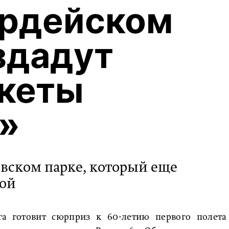
ардейском
здадут
акеты
»
евском парке, который еще
вой
га готовит сюрприз к 60-летию первого полета