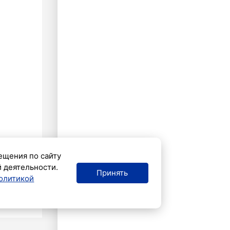
ещения по сайту
й деятельности.
Принять
олитикой