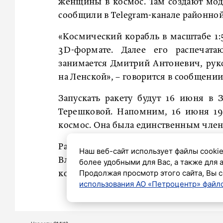
женщины в космос. Там создают моде
сообщили в Telegram-канале районно
«Космический корабль в масштабе 1:
3D-формате. Далее его распечатаю
занимается Дмитрий Антоневич, руко
на Ленской», – говорится в сообщении
Запускать ракету будут 16 июня в
Терешковой. Напомним, 16 июня 19
космос. Она была единственным член
Ранее «Петербургский дневник» сооб
Наш веб-сайт использует файлы cookie
Владимир Путин учредил орден Гага
более удобными для Вас, а также для 
Продолжая просмотр этого сайта, Вы с
космонавтике. Подробнее
читайте зде
использования АО «Петроцентр» файло