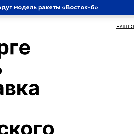
адут модель ракеты «Восток-6»
НАШ Г
рге
ь
авка
ского