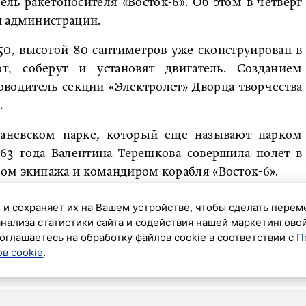
ль ракетоносителя «Восток-6». Об этом в четверг
й администрации.
50, высотой 80 сантиметров уже сконструирован в
т, соберут и установят двигатель. Созданием
водитель секции «Электролет» Дворца творчества
.
 Заневском парке, который еще называют парком
63 года Валентина Терешкова совершила полет в
ом экипажа и командиром корабля «Восток-6».
щал другие новости о космосе. Президент России
 и сохраняет их на Вашем устройстве, чтобы сделать перем
рина, который будет присуждаться за заслуги в
анализа статистики сайта и содействия нашей маркетингово
оглашаетесь на обработку файлов cookie в соответствии с
П
сь.
в cookie
.