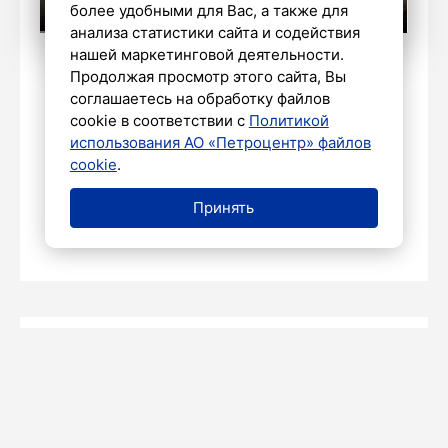
более удобными для Вас, а также для
анализа статистики сайта и содействия
нашей маркетинговой деятельности.
Полина Яук/«Петербургский дневник»
Продолжая просмотр этого сайта, Вы
соглашаетесь на обработку файлов
cookie в соответствии с
Политикой
использования АО «Петроцентр» файлов
Футболисты «Зенита» вышли на
cookie
.
матч с «Сочи» в футболках в честь
320-летия Петербурга
Принять
27 мая 2023
Юлия
ПРОИСШЕСТВИЯ
27 МАЯ 2023
20:17
Костюкова
Семь человек эвакуировали из-за
пожара в Василеостровском районе