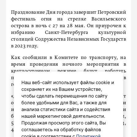
Празднование Дня города завершит Петровский
фестиваль огня на стрелке Васильевского
острова в ночь с 27 на 28 мая. Он приурочен к
избранию Санкт-Петербурга культурной
столицей Содружества Независимых Государств
в 2023 году.
Как сообщили в Комитете по транспорту, на
время проведения ночного мероприятия в
круглосуточном режиме будут работать
петербургский метрополитен и 11 маршрутов
Наш веб-сайт использует файлы cookie и
городского наземного транспорта.
сохраняет их на Вашем устройстве,
чтобы сделать перемещения по сайту
«Движение поездов метро будет
более удобными для Вас, а также для
осуществляться всю ночь с 10-минутными
анализа статистики сайта и содействия
интервалами. С 30-минутными перерывами
нашей маркетинговой деятельности.
будут ходит 9 автобусов. Это маршруты №8, 12,
Продолжая просмотр этого сайта, Вы
56, 77, 80, 93, 106, 114, 142. И троллейбусы №23,
соглашаетесь на обработку файлов
46», – отметили в комитете.
cookie в соответствии с
Политикой